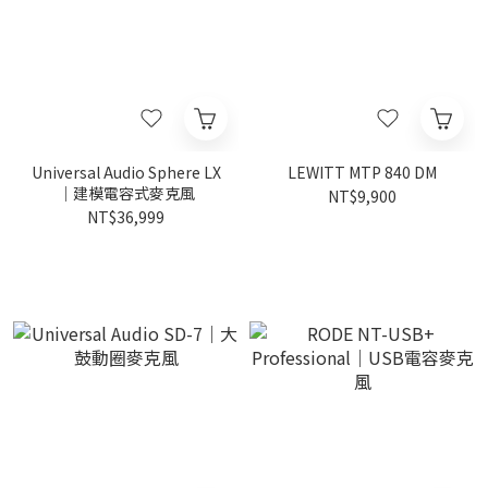
Universal Audio Sphere LX
LEWITT MTP 840 DM
｜建模電容式麥克風
NT$9,900
NT$36,999