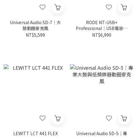
Universal Audio SD-7｜大
RODE NT-USB+
鼓動圈麥克風
Professional｜USB電容麥
克風
NT$5,599
NT$6,990
LEWITT LCT 441 FLEX
Universal Audio SD-5｜專