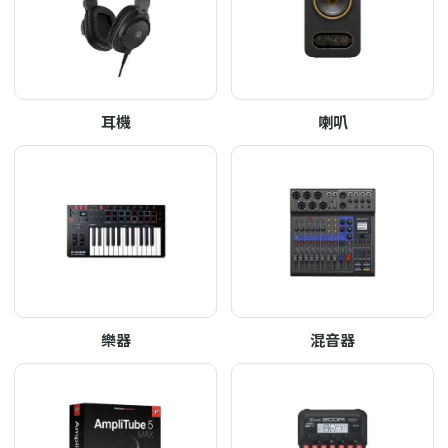
耳機
喇叭
樂器
混音器