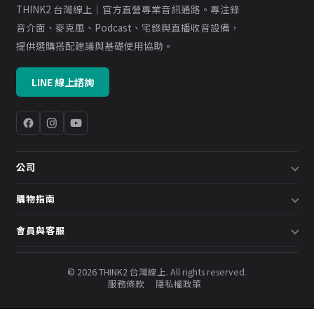
THINK2 台灣線上｜官方直營專業音訊通路。專注錄
音介面、麥克風、Podcast、宅錄與直播收音設備，
提供選購搭配建議與基礎使用協助。
LINE 線上諮詢
公司
關於我們
購物指南
企業採購／系統方案
配送說明
會員與客服
預約諮詢
退換貨政策
會員中心
部落格
發票說明
© 2026 THINK2 台灣線上. All rights reserved.
訂單查詢
服務條款
隱私權政策
購物金與會員點數
聯絡我們
常見問題