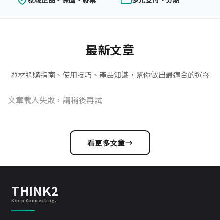
原廠正品・保固・發票
多元支付・分期
最新文章
器材選購指南、使用技巧、產品知識，幫你做出最適合的選擇
文章載入失敗，請稍後再試
看更多文章
→
THINK2
Keep Connecting.