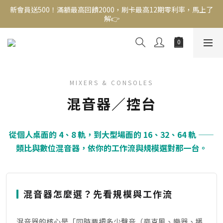
新會員送500！滿額最高回饋2000，刷卡最高12期零利率，馬上了
新會員送500！滿額最高回饋2000，刷卡最高12期零利率，馬上了
解👉
解👉
結帳頁選zingala銀角零卡分期，輕鬆打包
新會員送500！滿額最高回饋2000，刷卡最高12期零利率，馬上了
解👉
MIXERS & CONSOLES
混音器／控台
從個人桌面的 4、8 軌，到大型場面的 16、32、64 軌 ——
類比與數位混音器，依你的工作流與規模選對那一台。
混音器怎麼選？先看規模與工作流
混音器的核心是「同時要把多少聲音（麥克風、樂器、播