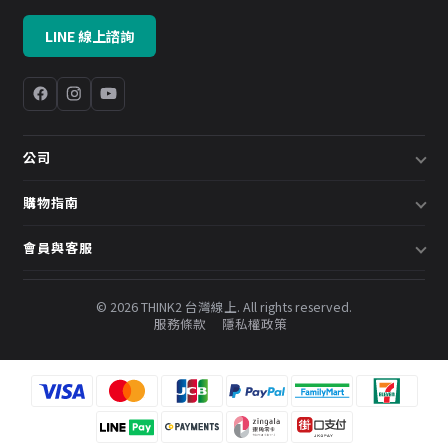
LINE 線上諮詢
公司
關於我們
購物指南
企業採購／系統方案
配送說明
會員與客服
預約諮詢
退換貨政策
會員中心
部落格
發票說明
© 2026 THINK2 台灣線上. All rights reserved.
訂單查詢
服務條款
隱私權政策
購物金與會員點數
聯絡我們
常見問題