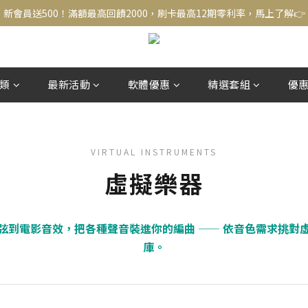
新會員送500！滿額最高回饋2000，刷卡最高12期零利率，馬上了解👉
新會員送500！滿額最高回饋2000，刷卡最高12期零利率，馬上了解👉
結帳頁選zingala銀角零卡分期，輕鬆打包
新會員送500！滿額最高回饋2000，刷卡最高12期零利率，馬上了解👉
類
最新活動
軟體優惠
精選套組
優
VIRTUAL INSTRUMENTS
虛擬樂器
弦到電影音效，把各種聲音裝進你的編曲 —— 依音色需求挑對
庫。