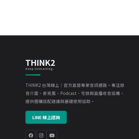
THINK2
Keep Connecting.
THINK2 台灣線上｜官方直營專業音訊通路。專注錄
音介面、麥克風、Podcast、宅錄與直播收音設備，
提供選購搭配建議與基礎使用協助。
LINE 線上諮詢