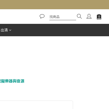
惠出清
虛擬樂器與音源