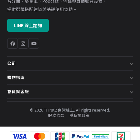
音介面、麥克風、Podcast、宅錄與直播收音設備，
提供選購搭配建議與基礎使用協助。
LINE 線上諮詢
公司
關於我們
購物指南
企業採購／系統方案
配送說明
會員與客服
預約諮詢
退換貨政策
會員中心
部落格
發票說明
© 2026 THINK2 台灣線上. All rights reserved.
訂單查詢
服務條款
隱私權政策
購物金與會員點數
聯絡我們
常見問題