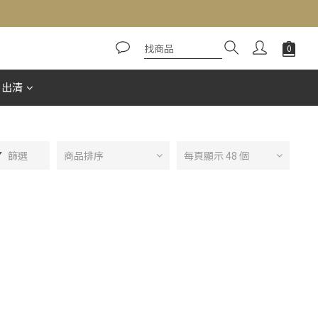
惠出清
篩選
商品排序
每頁顯示 48 個