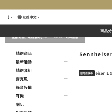
$
繁體中文
商品分
全部商品
/
最新活動
/
Sennheiser｜限時優惠
精選商品
Sennheis
最新活動
精選套組
限時優惠中!
麥克風
錄音設備
耳機
喇叭