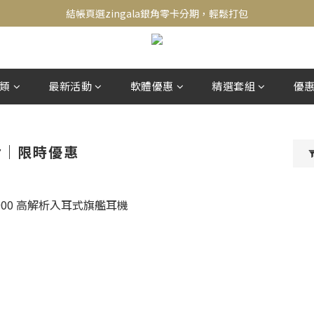
新會員送500！滿額最高回饋2000，刷卡最高12期零利率，馬上了解👉
結帳頁選zingala銀角零卡分期，輕鬆打包
新會員送500！滿額最高回饋2000，刷卡最高12期零利率，馬上了解👉
類
最新活動
軟體優惠
精選套組
優
er｜限時優惠