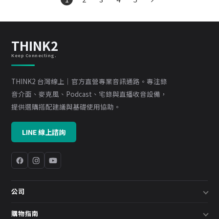
THINK2
Keep Connecting.
THINK2 台灣線上｜官方直營專業音訊通路。專注錄
音介面、麥克風、Podcast、宅錄與直播收音設備，
提供選購搭配建議與基礎使用協助。
LINE 線上諮詢
公司
關於我們
購物指南