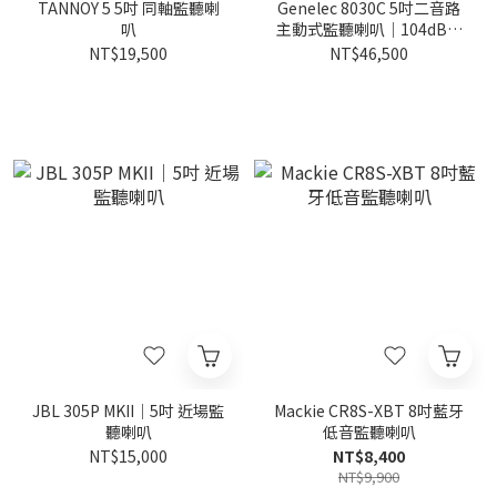
TANNOY 5 5吋 同軸監聽喇
Genelec 8030C 5吋二音路
叭
主動式監聽喇叭｜104dB音
壓 (一對)
NT$19,500
NT$46,500
JBL 305P MKII｜5吋 近場監
Mackie CR8S-XBT 8吋藍牙
聽喇叭
低音監聽喇叭
NT$15,000
NT$8,400
NT$9,900