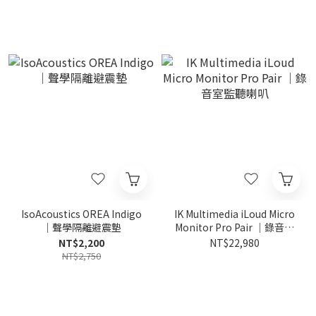
IsoAcoustics OREA Indigo
IK Multimedia iLoud Micro
｜聲學隔離避震墊
Monitor Pro Pair ｜錄音室
監聽喇叭
NT$2,200
NT$22,980
NT$2,750