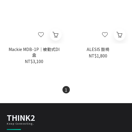
Mackie MDB-1P｜被動式DI
ALESIS 鼓椅
盒
NT$1,800
NT$3,100
1
THINK2
Keep Connecting.