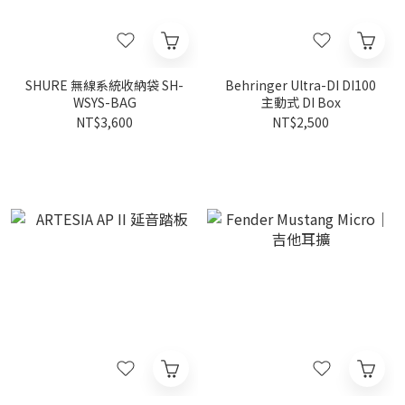
SHURE 無線系統收納袋 SH-
Behringer Ultra-DI DI100
WSYS-BAG
主動式 DI Box
NT$3,600
NT$2,500