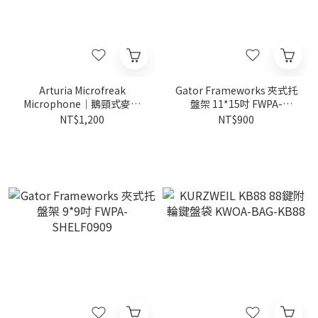
Arturia Microfreak
Gator Frameworks 夾式托
Microphone｜鵝頸式麥克
盤架 11*15吋 FWPA-
風
SHELF1115
NT$1,200
NT$900