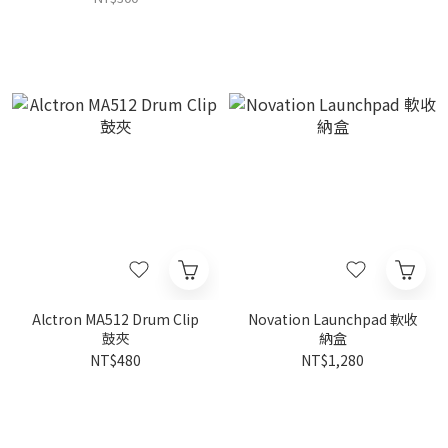
Alctron MA512 Drum Clip
Novation Launchpad 軟收
鼓夾
納盒
NT$480
NT$1,280