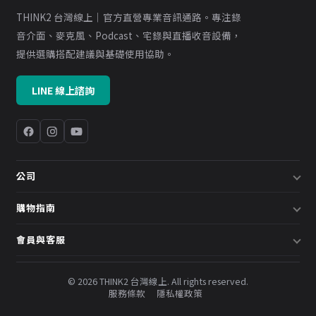
THINK2 台灣線上｜官方直營專業音訊通路。專注錄
音介面、麥克風、Podcast、宅錄與直播收音設備，
提供選購搭配建議與基礎使用協助。
LINE 線上諮詢
公司
關於我們
購物指南
企業採購／系統方案
配送說明
會員與客服
預約諮詢
退換貨政策
會員中心
部落格
發票說明
© 2026 THINK2 台灣線上. All rights reserved.
訂單查詢
服務條款
隱私權政策
購物金與會員點數
聯絡我們