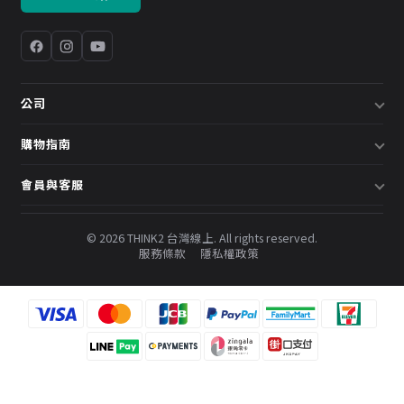
公司
關於我們
購物指南
企業採購／系統方案
配送說明
會員與客服
預約諮詢
退換貨政策
會員中心
部落格
發票說明
© 2026 THINK2 台灣線上. All rights reserved.
訂單查詢
服務條款
隱私權政策
購物金與會員點數
聯絡我們
常見問題