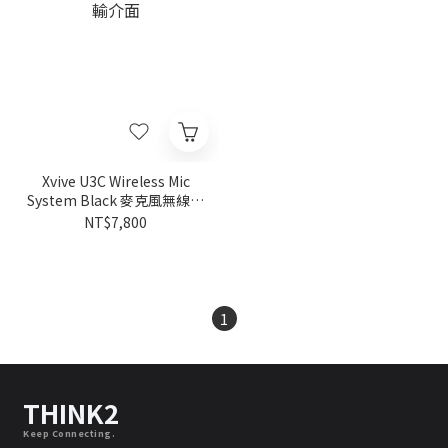
Xvive U3C Wireless Mic
System Black 麥克風無線傳
輸介面
NT$7,800
1
THINK2
Keep Connecting.