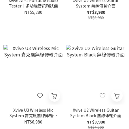
Xvive AT-1 Portable Audio
Xvive U2 Wireless Guitar
Tester｜多功能音訊測試儀
System 無線傳輸介面
NT$5,280
NT$3,980
NT$3,980
Xvive U3 Wireless Mic
Xvive U2 Wireless Guitar
System 麥克風無線傳輸介
System Black 無線傳輸介面
面
NT$6,980
NT$3,980
NT$4,500