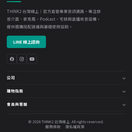
THINK2 台灣線上｜官方直營專業音訊通路。專注錄
音介面、麥克風、Podcast、宅錄與直播收音設備，
提供選購搭配建議與基礎使用協助。
LINE 線上諮詢
公司
關於我們
購物指南
企業採購／系統方案
配送說明
會員與客服
預約諮詢
退換貨政策
會員中心
部落格
發票說明
© 2026 THINK2 台灣線上. All rights reserved.
訂單查詢
服務條款
隱私權政策
購物金與會員點數