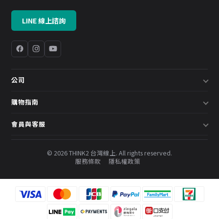
LINE 線上諮詢
公司
關於我們
購物指南
企業採購／系統方案
配送說明
會員與客服
預約諮詢
退換貨政策
會員中心
部落格
發票說明
© 2026 THINK2 台灣線上. All rights reserved.
訂單查詢
服務條款
隱私權政策
購物金與會員點數
聯絡我們
常見問題