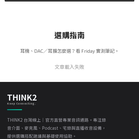
選購指南
耳機、DAC／耳擴怎麼選？看 Friday 實測筆記。
文章載入失敗
THINK2
Keep Connecting.
THINK2 台灣線上｜官方直營專業音訊通路。專注錄
音介面、麥克風、Podcast、宅錄與直播收音設備，
提供選購搭配建議與基礎使用協助。