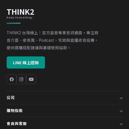
THINK2
Keep Connecting.
THINK2 台灣線上｜官方直營專業音訊通路。專注錄
音介面、麥克風、Podcast、宅錄與直播收音設備，
提供選購搭配建議與基礎使用協助。
LINE 線上諮詢
公司
關於我們
購物指南
企業採購／系統方案
配送說明
會員與客服
預約諮詢