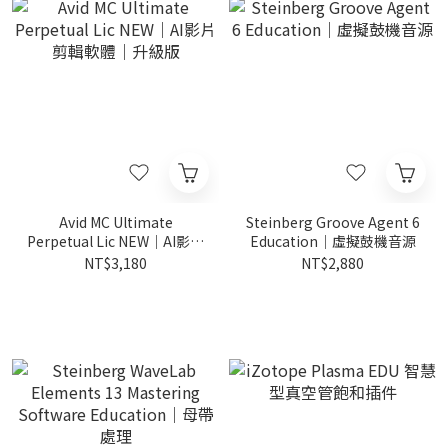
Avid MC Ultimate
Steinberg Groove Agent 6
Perpetual Lic NEW｜AI影片
Education｜虛擬鼓機音源
剪輯軟體｜升級版
NT$3,180
NT$2,880