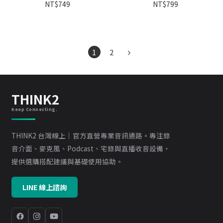
果插件 教育版
NT$749
NT$799
1
2
THINK2
Keep Connecting.
THINK2 台灣線上｜官方直營專業音訊通路。專注錄
音介面、麥克風、Podcast、宅錄與直播收音設備，
提供選購搭配建議與基礎使用協助。
LINE 線上諮詢