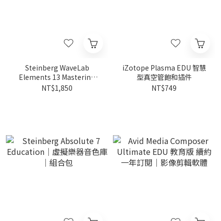
Steinberg WaveLab
iZotope Plasma EDU 智慧
Elements 13 Mastering
型真空管飽和插件
Software Education｜母帶
NT$1,850
NT$749
處理