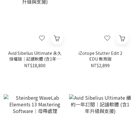
Avid Sibelius Ultimate 永久
iZotope Stutter Edit 2
授權版｜記譜軟體 (含1年升
EDU 教育版
級與支援)
NT$18,800
NT$2,899