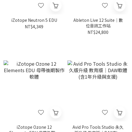
iZotope Neutron 5 EDU
Ableton Live 12 Suite｜數
位音訊工作站
NT$4,349
NT$24,800
iZotope Ozone 12
Avid Pro Tools Studio 永久