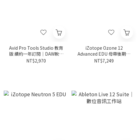
Avid Pro Tools Studio 教育
iZotope Ozone 12
版 續約一年訂閱｜DAW軟體
Advanced EDU 母帶後期製
(含1年升級與支援)
作軟體
NT$2,970
NT$7,249