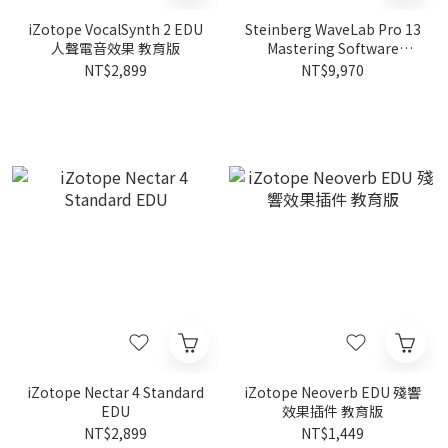
iZotope VocalSynth 2 EDU
Steinberg WaveLab Pro 13
人聲電音效果 教育版
Mastering Software
Education｜母帶處理
NT$2,899
NT$9,970
iZotope Nectar 4 Standard
iZotope Neoverb EDU 殘響
EDU
效果插件 教育版
NT$2,899
NT$1,449