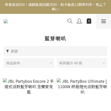
新會員送500！滿額最高回饋2000，刷卡最高12期零利率，馬上了
解👉
結帳頁選zingala銀角零卡分期，輕鬆打包
新會員送500！滿額最高回饋2000，刷卡最高12期零利率，馬上了
解👉
藍芽喇叭
篩選
商品排序
每頁顯示 48 個