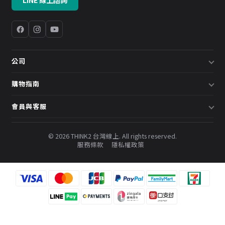
LINE 線上諮詢
公司
關於我們
購物指南
企業採購／系統方案
配送說明
會員與客服
預約諮詢
退換貨政策
會員中心
部落格
發票說明
© 2026 THINK2 台灣線上. All rights reserved.
訂單查詢
服務條款
隱私權政策
購物金與會員點數
聯絡我們
常見問題