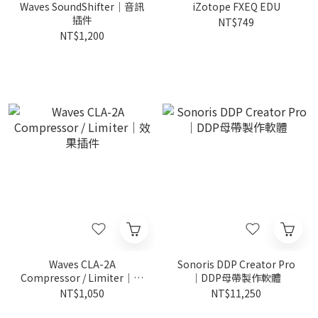
Waves SoundShifter｜音訊
iZotope FXEQ EDU
插件
NT$749
NT$1,200
Waves CLA-2A
Sonoris DDP Creator Pro
Compressor / Limiter｜效
｜DDP母帶製作軟體
果插件
NT$1,050
NT$11,250