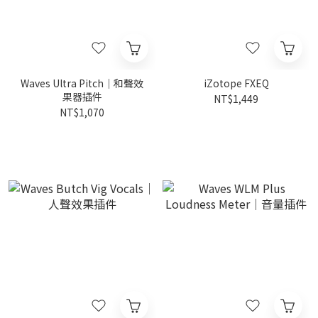
Waves Ultra Pitch｜和聲效
iZotope FXEQ
果器插件
NT$1,449
NT$1,070