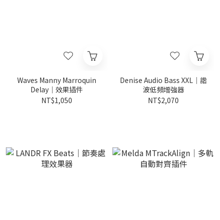
Waves Manny Marroquin
Denise Audio Bass XXL｜諧
Delay｜效果插件
波低頻增強器
NT$1,050
NT$2,070