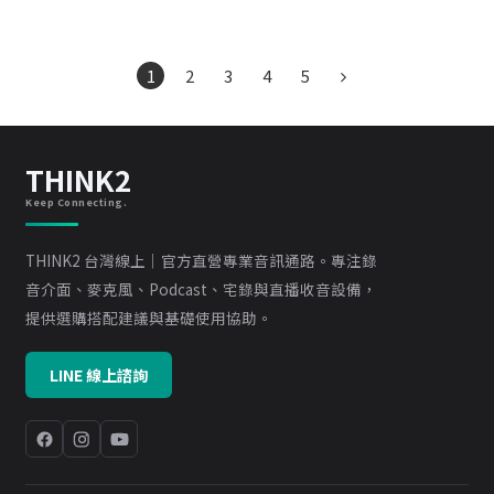
1
2
3
4
5
THINK2
Keep Connecting.
THINK2 台灣線上｜官方直營專業音訊通路。專注錄
音介面、麥克風、Podcast、宅錄與直播收音設備，
提供選購搭配建議與基礎使用協助。
LINE 線上諮詢