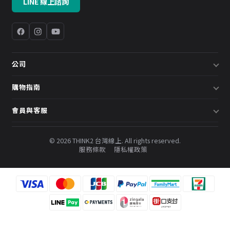
LINE 線上諮詢
公司
關於我們
購物指南
企業採購／系統方案
配送說明
會員與客服
預約諮詢
退換貨政策
會員中心
部落格
發票說明
© 2026 THINK2 台灣線上. All rights reserved.
訂單查詢
服務條款
隱私權政策
購物金與會員點數
聯絡我們
常見問題