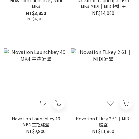
Novation Launchkey Mini
Novation Launchpad Pro
MK3
MK3 MIDI｜MIDI控制器
NT$3,850
NT$14,000
NT$4,200
Novation Launchkey 49
Novation FLkey 2 61｜MIDI
MK4 主控鍵盤
鍵盤
NT$9,800
NT$11,800