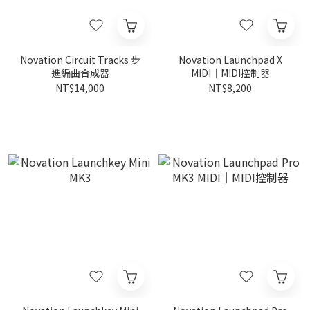
Novation Circuit Tracks 步
Novation Launchpad X
進編曲合成器
MIDI｜MIDI控制器
NT$14,000
NT$8,200