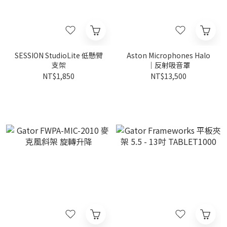
SESSION StudioLite 低懸臂
Aston Microphones Halo
支架
｜反射吸音罩
NT$1,850
NT$13,500