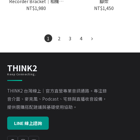
Recorder Bracket｜相機錄
腳架
音支架
NT$1,980
NT$1,450
1
2
3
4
THINK2
Keep Connecting.
THINK2 台灣線上｜官方直營專業音訊通路。專注錄
音介面、麥克風、Podcast、宅錄與直播收音設備，
提供選購搭配建議與基礎使用協助。
LINE 線上諮詢