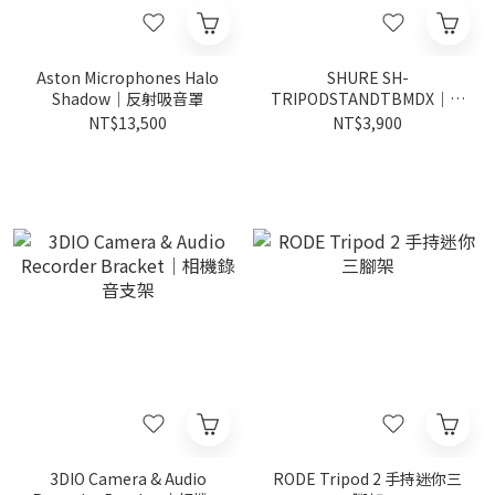
Aston Microphones Halo
SHURE SH-
Shadow｜反射吸音罩
TRIPODSTANDTBMDX｜三
角麥克風架
NT$13,500
NT$3,900
3DIO Camera & Audio
RODE Tripod 2 手持迷你三