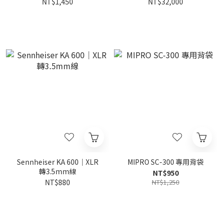
NT$1,450
NT$32,000
Sennheiser KA 600｜XLR
MIPRO SC-300 專用背袋
轉3.5mm線
NT$950
NT$880
NT$1,250