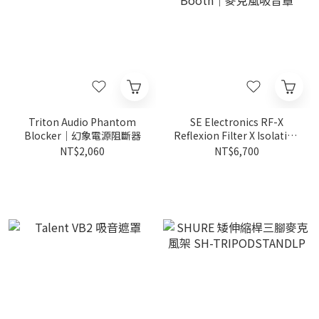
Triton Audio Phantom
SE Electronics RF-X
Blocker｜幻象電源阻斷器
Reflexion Filter X Isolation
Booth｜麥克風吸音罩
NT$2,060
NT$6,700