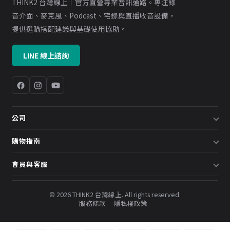
THINK2 台灣線上｜官方直營專業音訊通路。專注錄
音介面、麥克風、Podcast、宅錄與直播收音設備，
提供選購搭配建議與基礎使用協助。
LINE 線上諮詢
公司
關於我們
購物指南
企業採購／系統方案
配送說明
會員與客服
預約諮詢
退換貨政策
會員中心
部落格
發票說明
© 2026 THINK2 台灣線上. All rights reserved.
訂單查詢
服務條款
隱私權政策
購物金與會員點數
聯絡我們
常見問題