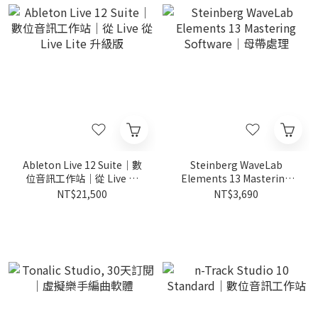
Ableton Live 12 Suite｜數
Steinberg WaveLab
位音訊工作站｜從 Live 從
Elements 13 Mastering
Live Lite 升級版
Software｜母帶處理
NT$21,500
NT$3,690