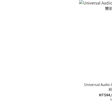
Universal Audi
前
NT$84,
N