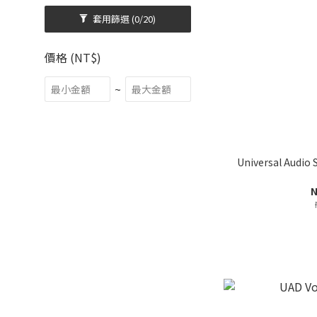
套用篩選
(0/20)
價格 (NT$)
~
Universal Aud
N