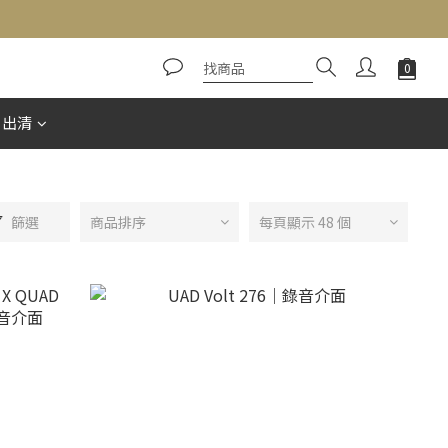
惠出清
篩選
商品排序
每頁顯示 48 個