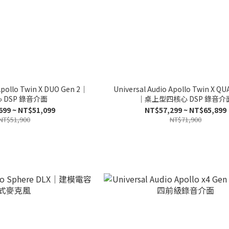
Apollo Twin X DUO Gen 2｜
Universal Audio Apollo Twin X QU
 DSP 錄音介面
｜桌上型四核心 DSP 錄音介
699 ~ NT$51,099
NT$57,299 ~ NT$65,899
NT$51,900
NT$71,900