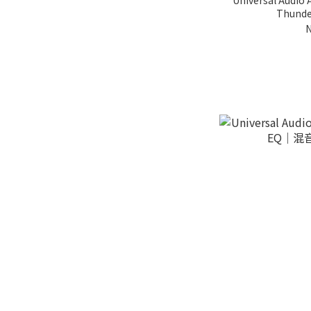
Universal Aud
Thund
N