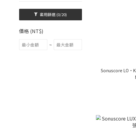
套用篩選
(0/20)
價格 (NT$)
~
Sonuscore LO•