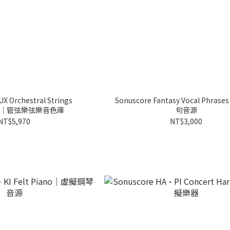
X Orchestral Strings
Sonuscore Fantasy Vocal Phra
ials｜管弦樂弦樂音色庫
句音源
NT$5,970
NT$3,000