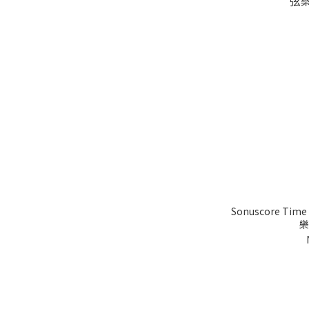
Sonuscore Time
樂