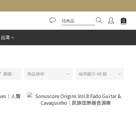
惠出清
篩選
商品排序
每頁顯示 48 個