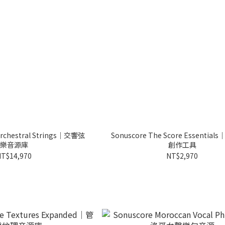
Orchestral Strings｜交響弦
Sonuscore The Score Essentia
樂音源庫
創作工具
T$14,970
NT$2,970