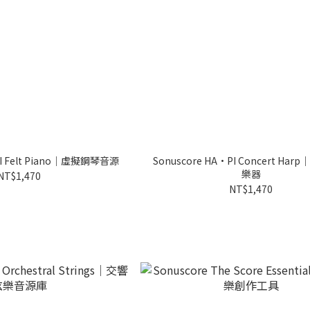
KI Felt Piano｜虛擬鋼琴音源
Sonuscore HA•PI Concert Ha
樂器
NT$1,470
NT$1,470