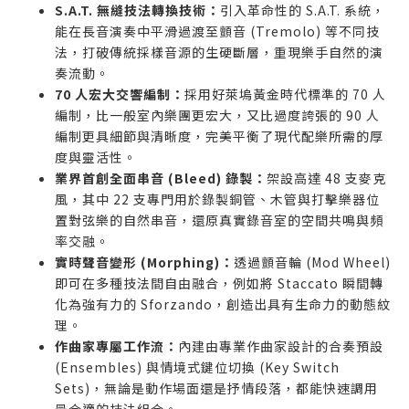
S.A.T. 無縫技法轉換技術：
引入革命性的 S.A.T. 系統，
能在長音演奏中平滑過渡至顫音 (Tremolo) 等不同技
法，打破傳統採樣音源的生硬斷層，重現樂手自然的演
奏流動。
70 人宏大交響編制：
採用好萊塢黃金時代標準的 70 人
編制，比一般室內樂團更宏大，又比過度誇張的 90 人
編制更具細節與清晰度，完美平衡了現代配樂所需的厚
度與靈活性。
業界首創全面串音 (Bleed) 錄製：
架設高達 48 支麥克
風，其中 22 支專門用於錄製銅管、木管與打擊樂器位
置對弦樂的自然串音，還原真實錄音室的空間共鳴與頻
率交融。
實時聲音變形 (Morphing)：
透過顫音輪 (Mod Wheel)
即可在多種技法間自由融合，例如將 Staccato 瞬間轉
化為強有力的 Sforzando，創造出具有生命力的動態紋
理。
作曲家專屬工作流：
內建由專業作曲家設計的合奏預設
(Ensembles) 與情境式鍵位切換 (Key Switch
Sets)，無論是動作場面還是抒情段落，都能快速調用