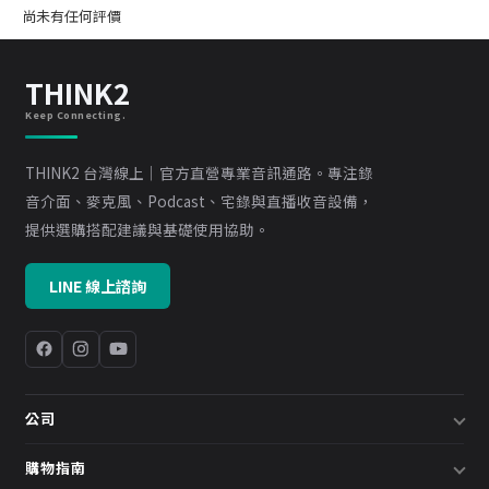
尚未有任何評價
THINK2
Keep Connecting.
THINK2 台灣線上｜官方直營專業音訊通路。專注錄
音介面、麥克風、Podcast、宅錄與直播收音設備，
提供選購搭配建議與基礎使用協助。
LINE 線上諮詢
公司
關於我們
購物指南