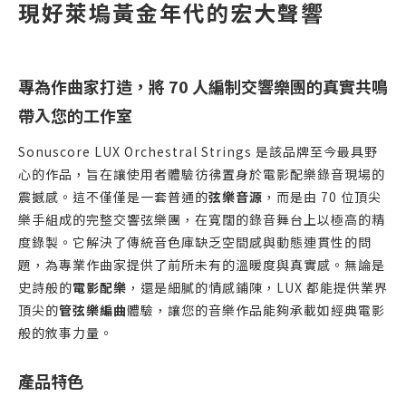
現好萊塢黃金年代的宏大聲響
專為作曲家打造，將 70 人編制交響樂團的真實共鳴
帶入您的工作室
Sonuscore LUX Orchestral Strings 是該品牌至今最具野
心的作品，旨在讓使用者體驗彷彿置身於電影配樂錄音現場的
震撼感。這不僅僅是一套普通的
弦樂音源
，而是由 70 位頂尖
樂手組成的完整交響弦樂團，在寬闊的錄音舞台上以極高的精
度錄製。它解決了傳統音色庫缺乏空間感與動態連貫性的問
題，為專業作曲家提供了前所未有的溫暖度與真實感。無論是
史詩般的
電影配樂
，還是細膩的情感鋪陳，LUX 都能提供業界
頂尖的
管弦樂編曲
體驗，讓您的音樂作品能夠承載如經典電影
般的敘事力量。
產品特色