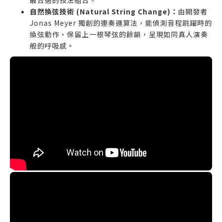
最合適的技法組合。
自然換弦技術 (Natural String Change)：
由開發者
Jonas Meyer 獨創的連奏運算法，能偵測音程跳躍時的
換弦動作，保留上一根琴弦的餘韻，呈現如同真人演奏
般的呼吸感。