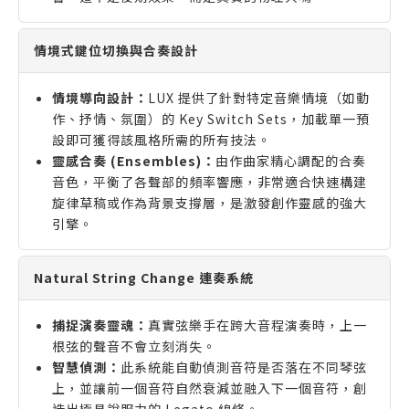
情境式鍵位切換與合奏設計
情境導向設計：
LUX 提供了針對特定音樂情境（如動
作、抒情、氛圍）的 Key Switch Sets，加載單一預
設即可獲得該風格所需的所有技法。
靈感合奏 (Ensembles)：
由作曲家精心調配的合奏
音色，平衡了各聲部的頻率響應，非常適合快速構建
旋律草稿或作為背景支撐層，是激發創作靈感的強大
引擎。
Natural String Change 連奏系統
捕捉演奏靈魂：
真實弦樂手在跨大音程演奏時，上一
根弦的聲音不會立刻消失。
智慧偵測：
此系統能自動偵測音符是否落在不同琴弦
上，並讓前一個音符自然衰減並融入下一個音符，創
造出極具說服力的 Legato 線條。