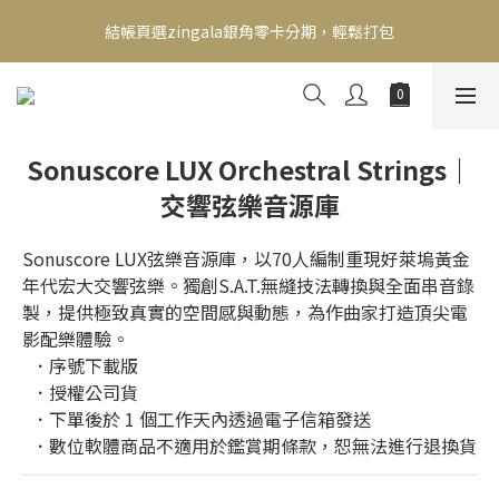
新會員送500！滿額最高回饋2000，刷卡最高12期零利率，馬上了
結帳頁選zingala銀角零卡分期，輕鬆打包
解👉
新會員送500！滿額最高回饋2000，刷卡最高12期零利率，馬上了
解👉
Sonuscore LUX Orchestral Strings｜
交響弦樂音源庫
Sonuscore LUX弦樂音源庫，以70人編制重現好萊塢黃金
年代宏大交響弦樂。獨創S.A.T.無縫技法轉換與全面串音錄
製，提供極致真實的空間感與動態，為作曲家打造頂尖電
影配樂體驗。
  ．序號下載版
  ．授權公司貨
  ．下單後於 1 個工作天內透過電子信箱發送
  ．數位軟體商品不適用於鑑賞期條款，恕無法進行退換貨