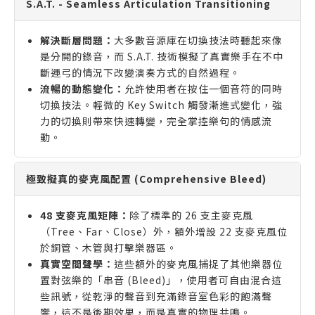
S.A.T. - Seamless Articulation Transitioning
解決斷層問題：
大多數音源庫在切換技法時聽起來像
是分開的錄音，而 S.A.T. 技術模擬了真實樂手在不中
斷運弓的情況下改變演奏方式的自然過程。
流暢的動態變化：
允許使用者在按住一個音符的同時
切換技法。輕微的 Key Switch 觸發漸進式變化，強
力的切換則帶來快速轉變，完全掌控樂句的情感流
動。
極致擬真的麥克風配置 (Comprehensive Bleed)
48 支麥克風矩陣：
除了標準的 26 支主麥克風
（Tree、Far、Close）外，額外增設 22 支麥克風位
於銅管、木管與打擊樂器區。
真實空間聲學：
這些額外的麥克風捕捉了其他樂器位
置對弦樂的「串音 (Bleed)」，使用者可自由混合這
些訊號，從乾淨的聲音到充滿錄音室色彩的飽滿聲
響，這不是後期效果，而是真實的物理共鳴。