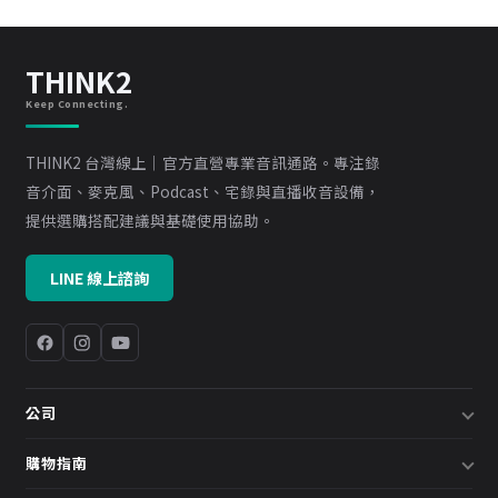
THINK2
Keep Connecting.
THINK2 台灣線上｜官方直營專業音訊通路。專注錄
音介面、麥克風、Podcast、宅錄與直播收音設備，
提供選購搭配建議與基礎使用協助。
LINE 線上諮詢
公司
關於我們
購物指南
企業採購／系統方案