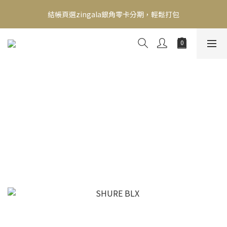
新會員送500！滿額最高回饋2000，刷卡最高12期零利率，馬上了
結帳頁選zingala銀角零卡分期，輕鬆打包
解👉
新會員送500！滿額最高回饋2000，刷卡最高12期零利率，馬上了
解👉