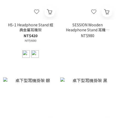
HS-1 Headphone Stand 經
SESSION Wooden
典金屬耳機架
Headphone Stand 耳機架
（原木）
NT$420
NT$980
NT$680