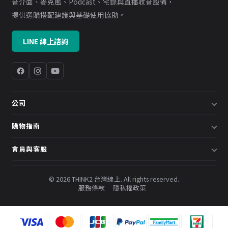
音介面、麥克風、Podcast、宅錄與直播收音設備，
提供選購搭配建議與基礎使用協助。
LINE 線上諮詢
公司
關於我們
購物指南
企業採購／系統方案
配送說明
會員與客服
預約諮詢
退換貨政策
會員中心
部落格
發票說明
© 2026 THINK2 台灣線上. All rights reserved.
訂單查詢
服務條款
隱私權政策
購物金與會員點數
聯絡我們
常見問題