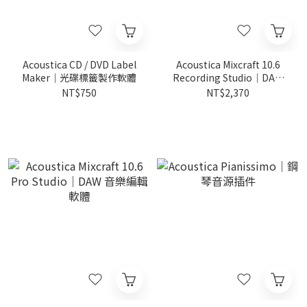
Acoustica CD / DVD Label
Acoustica Mixcraft 10.6
Maker｜光碟標籤製作軟體
Recording Studio｜DAW
音樂編輯軟體
NT$750
NT$2,370