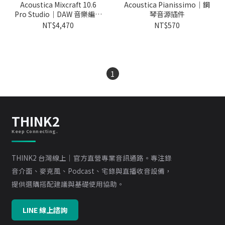
Acoustica Mixcraft 10.6
Acoustica Pianissimo｜鋼
Pro Studio｜DAW 音樂編輯
琴音源插件
軟體
NT$4,470
NT$570
1
THINK2
Keep Connecting.
THINK2 台灣線上｜官方直營專業音訊通路。專注錄
音介面、麥克風、Podcast、宅錄與直播收音設備，
提供選購搭配建議與基礎使用協助。
LINE 線上諮詢