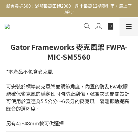
新會員送500！滿額最高回饋2000，刷卡最高12期零利率，馬上了
新會員送500！滿額最高回饋2000，刷卡最高12期零利率，馬上了
解👉
解👉
結帳頁選zingala銀角零卡分期，輕鬆打包
新會員送500！滿額最高回饋2000，刷卡最高12期零利率，馬上了
Gator Frameworks 麥克風架 FWPA-
解👉
MIC-SM5560
*本產品不包含麥克風
可安裝於標準麥克風架並調節角度，內置的防刮EVA軟膠
能確保麥克風的穩定性同時防止刮傷，彈簧夾式開關設計
可使用於直徑為5.5公分～6公分的麥克風，隔離振動提高
錄音的清晰度。
另有42~48mm款可供選擇