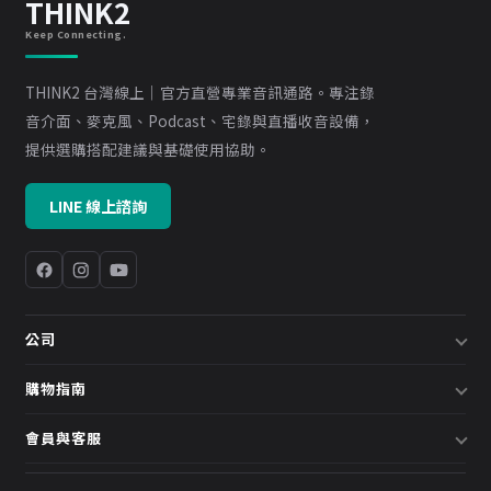
THINK2
Keep Connecting.
THINK2 台灣線上｜官方直營專業音訊通路。專注錄
音介面、麥克風、Podcast、宅錄與直播收音設備，
提供選購搭配建議與基礎使用協助。
LINE 線上諮詢
公司
關於我們
購物指南
企業採購／系統方案
配送說明
會員與客服
預約諮詢
退換貨政策
會員中心
部落格