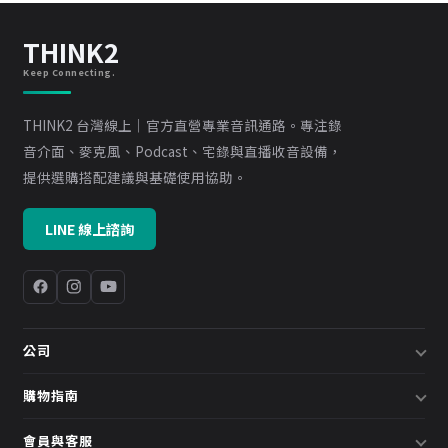
THINK2
Keep Connecting.
THINK2 台灣線上｜官方直營專業音訊通路。專注錄
音介面、麥克風、Podcast、宅錄與直播收音設備，
提供選購搭配建議與基礎使用協助。
LINE 線上諮詢
公司
關於我們
購物指南
企業採購／系統方案
配送說明
會員與客服