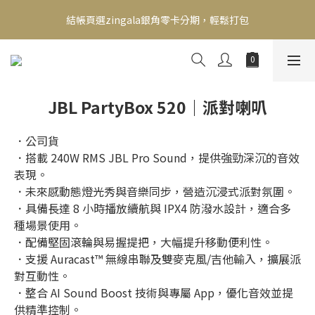
新會員送500！滿額最高回饋2000，刷卡最高12期零利率，馬上了
結帳頁選zingala銀角零卡分期，輕鬆打包
解👉
新會員送500！滿額最高回饋2000，刷卡最高12期零利率，馬上了
解👉
JBL PartyBox 520｜派對喇叭
．公司貨
．搭載 240W RMS JBL Pro Sound，提供強勁深沉的音效
表現。
．未來感動態燈光秀與音樂同步，營造沉浸式派對氛圍。
．具備長達 8 小時播放續航與 IPX4 防潑水設計，適合多
種場景使用。
．配備堅固滾輪與易握提把，大幅提升移動便利性。
．支援 Auracast™ 無線串聯及雙麥克風/吉他輸入，擴展派
對互動性。
．整合 AI Sound Boost 技術與專屬 App，優化音效並提
供精準控制。