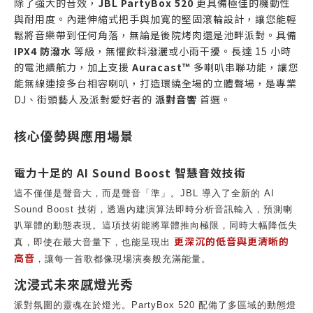
除了強大的音效，
JBL PartyBox 520
更具備極佳的機動性
與耐用度。內建伸縮式把手與加寬的堅固滾輪設計，讓您能輕
鬆將音樂帶到任何角落，無論是後院烤肉還是池畔派對。具備
IPX4 防潑水
等級，無懼飲料潑灑或小雨干擾。長達 15 小時
的電池續航力，加上支援
Auracast™
多喇叭串聯功能，讓您
能無線連接多台相容喇叭，打造環繞全場的立體聲場，是專業
DJ、街頭藝人及派對愛好者的
派對音響
首選。
核心優勢與應用場景
電力十足的 AI Sound Boost 智慧音效技術
這不僅僅是聲音大，而是聲音「準」。JBL 導入了全新的 AI
Sound Boost 技術，透過內建演算法即時分析音訊輸入，預測喇
叭單體的動態表現。這項技術能將單體推向極限，同時大幅降低失
更深沉的低音與更清晰的
真，即使在最大音量下，也能呈現出
高音
，讓每一首歌都像現場演奏般充滿能量。
沈浸式未來感燈光秀
派對氛圍的靈魂在於燈光。PartyBox 520 配備了多區域的動態燈