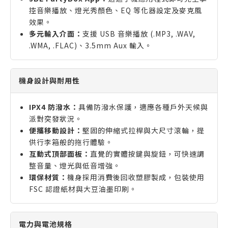
控音樂播放、燈光秀顏色、EQ 等化器設定及麥克風
效果。
多元輸入介面：
支援 USB 音樂播放 (.MP3, .WAV,
.WMA, .FLAC)、3.5mm Aux 輸入。
機身設計與耐用性
IPX4 防潑水：
具備防潑水保護，適應各種戶外天候與
派對突發狀況。
便攜移動設計：
堅固的伸縮式拉桿與大尺寸滾輪，提
供行李箱般的拖行體驗。
互動式頂部面板：
直覺的實體按鍵與旋鈕，可快速調
整音量、燈光與低音增強。
環保材質：
機身採用消費後回收塑膠製成，包裝使用
FSC 認證紙材與大豆油墨印刷。
電力與電池規格