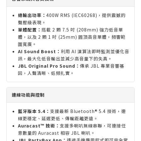
總輸出功率：
400W RMS (IEC60268)，提供震撼的
聲壓級表現。
單體配置：
搭載 2 顆 7.5 吋 (208mm) 強力低音單
體，以及 2 顆 1 吋 (25mm) 圓頂高音單體，頻響範
圍寬廣。
AI Sound Boost：
利用 AI 演算法即時監測並優化音
訊，最大化低音輸出並減少高音量下的失真。
JBL Original Pro Sound：
傳承 JBL 專業音響基
因，人聲清晰、低頻扎實。
連線功能與控制
藍牙版本 5.4：
支援最新 Bluetooth® 5.4 技術，連
線更穩定、延遲更低、傳輸距離更遠。
Auracast™ 技術：
支援多喇叭無線串聯，可連接任
意數量的 Auracast 相容 JBL 喇叭。
JBL PartyBox App：
透過手機應用程式即可完全掌