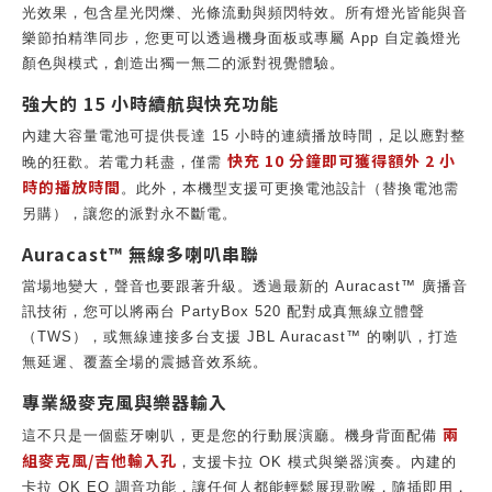
光效果，包含星光閃爍、光條流動與頻閃特效。所有燈光皆能與音
樂節拍精準同步，您更可以透過機身面板或專屬 App 自定義燈光
顏色與模式，創造出獨一無二的派對視覺體驗。
強大的 15 小時續航與快充功能
內建大容量電池可提供長達 15 小時的連續播放時間，足以應對整
快充 10 分鐘即可獲得額外 2 小
晚的狂歡。若電力耗盡，僅需
時的播放時間
。此外，本機型支援可更換電池設計（替換電池需
另購），讓您的派對永不斷電。
Auracast™ 無線多喇叭串聯
當場地變大，聲音也要跟著升級。透過最新的 Auracast™ 廣播音
訊技術，您可以將兩台 PartyBox 520 配對成真無線立體聲
（TWS），或無線連接多台支援 JBL Auracast™ 的喇叭，打造
無延遲、覆蓋全場的震撼音效系統。
專業級麥克風與樂器輸入
兩
這不只是一個藍牙喇叭，更是您的行動展演廳。機身背面配備
組麥克風/吉他輸入孔
，支援卡拉 OK 模式與樂器演奏。內建的
卡拉 OK EQ 調音功能，讓任何人都能輕鬆展現歌喉，隨插即用，