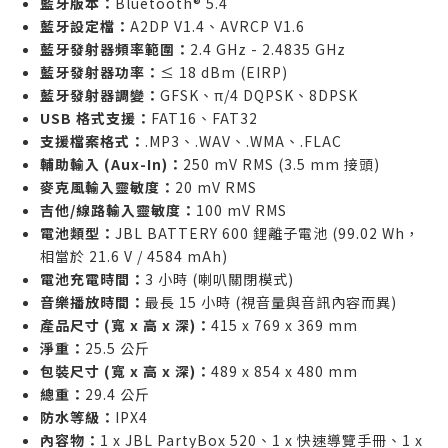
藍牙版本：
Bluetooth® 5.4
藍牙設定檔：
A2DP V1.4、AVRCP V1.6
藍牙發射器頻率範圍：
2.4 GHz - 2.4835 GHz
藍牙發射器功率：
≤ 18 dBm (EIRP)
藍牙發射器調變：
GFSK、π/4 DQPSK、8DPSK
USB 格式支援：
FAT16、FAT32
支援檔案格式：
.MP3、.WAV、.WMA、.FLAC
輔助輸入 (Aux-In)：
250 mV RMS (3.5 mm 接頭)
麥克風輸入靈敏度：
20 mV RMS
吉他/線路輸入靈敏度：
100 mV RMS
電池類型：
JBL BATTERY 600 鋰離子電池 (99.02 Wh，
相當於 21.6 V / 4584 mAh)
電池充電時間：
3 小時 (喇叭關閉模式)
音樂播放時間：
最長 15 小時 (視音量與音訊內容而異)
產品尺寸 (寬 x 高 x 深)：
415 x 769 x 369 mm
淨重：
25.5 公斤
包裝尺寸 (寬 x 高 x 深)：
489 x 854 x 480 mm
總重：
29.4 公斤
防水等級：
IPX4
內容物：
1 x JBL PartyBox 520、1 x 快速導覽手冊、1 x