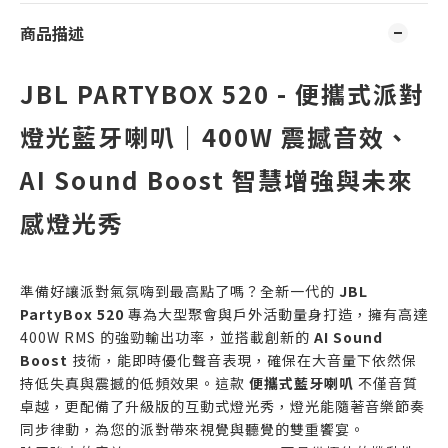
商品描述
JBL PARTYBOX 520 - 便攜式派對
燈光藍牙喇叭｜400W 震撼音效、
AI Sound Boost 智慧增強與未來
感燈光秀
準備好讓派對氣氛嗨到最高點了嗎？全新一代的
JBL
PartyBox 520
專為大型聚會與戶外活動量身打造，擁有高達
400W RMS 的強勁輸出功率，並搭載創新的
AI Sound
Boost
技術，能即時優化聲音表現，確保在大音量下依然保
持低失真與震撼的低頻效果。這款
便攜式藍牙喇叭
不僅音質
卓越，更配備了升級版的互動式燈光秀，燈光能隨著音樂節奏
同步律動，為您的派對帶來視覺與聽覺的雙重饗宴。