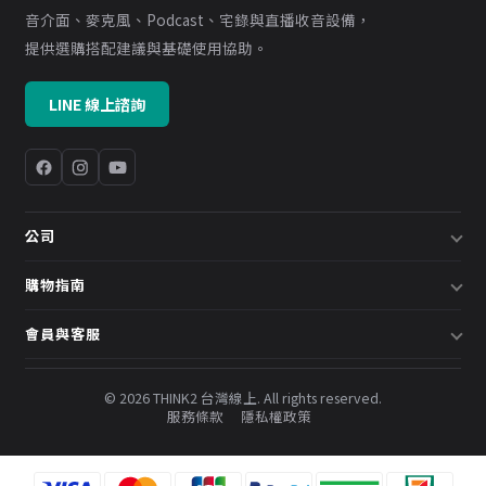
音介面、麥克風、Podcast、宅錄與直播收音設備，
提供選購搭配建議與基礎使用協助。
LINE 線上諮詢
公司
關於我們
購物指南
企業採購／系統方案
配送說明
會員與客服
預約諮詢
退換貨政策
會員中心
部落格
發票說明
© 2026 THINK2 台灣線上. All rights reserved.
訂單查詢
服務條款
隱私權政策
購物金與會員點數
聯絡我們
常見問題