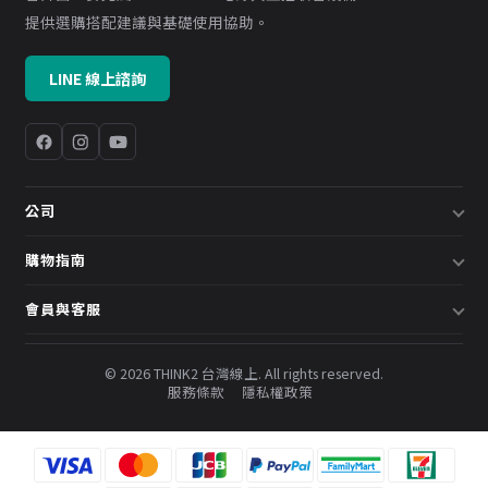
提供選購搭配建議與基礎使用協助。
LINE 線上諮詢
公司
關於我們
購物指南
企業採購／系統方案
配送說明
會員與客服
預約諮詢
退換貨政策
會員中心
部落格
發票說明
© 2026 THINK2 台灣線上. All rights reserved.
訂單查詢
服務條款
隱私權政策
購物金與會員點數
聯絡我們
常見問題