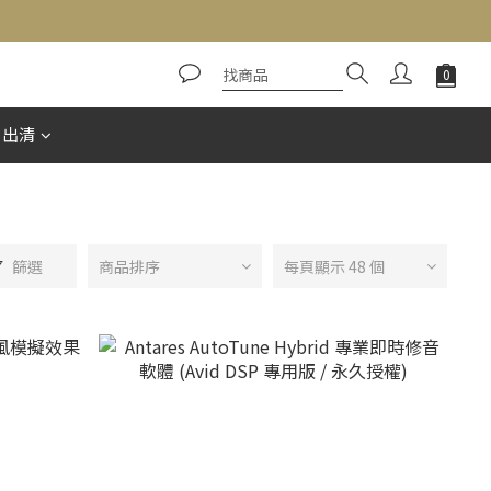
惠出清
篩選
商品排序
每頁顯示 48 個