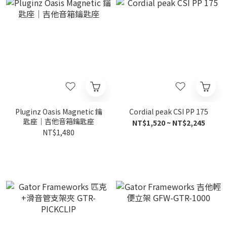
Pluginz Oasis Magnetic 鑰
Cordial peak CSI PP 175
匙座｜吉他音箱鑰匙座
NT$1,520 ~ NT$2,245
NT$1,480