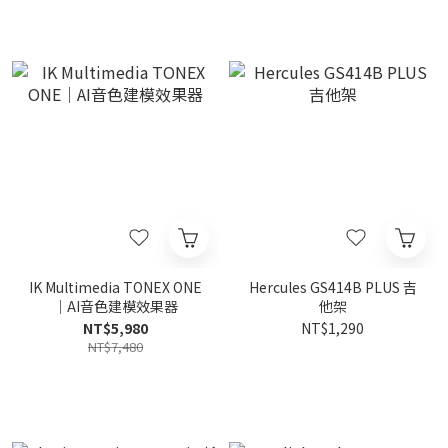
IK Multimedia TONEX ONE
Hercules GS414B PLUS 吉
｜AI音色建模效果器
他架
NT$5,980
NT$1,290
NT$7,480