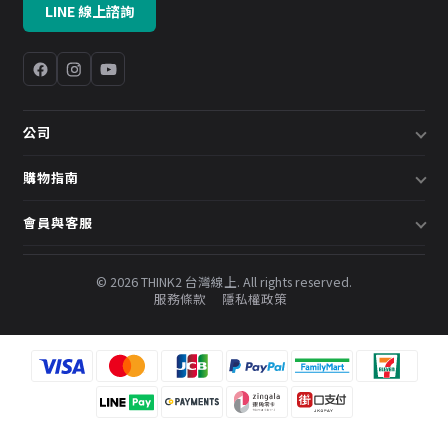
LINE 線上諮詢
公司
關於我們
購物指南
企業採購／系統方案
配送說明
會員與客服
預約諮詢
退換貨政策
會員中心
部落格
發票說明
© 2026 THINK2 台灣線上. All rights reserved.
訂單查詢
服務條款
隱私權政策
購物金與會員點數
聯絡我們
常見問題