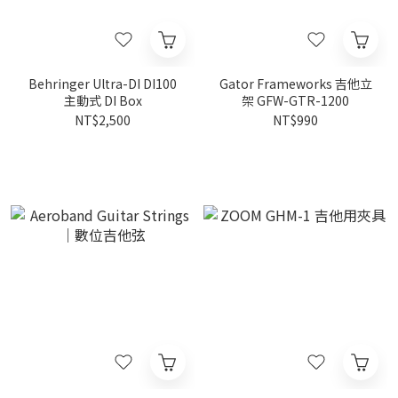
Behringer Ultra-DI DI100
Gator Frameworks 吉他立
主動式 DI Box
架 GFW-GTR-1200
NT$2,500
NT$990