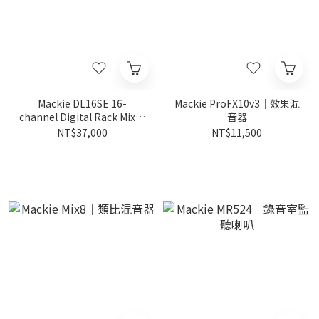
Mackie DL16SE 16-
Mackie ProFX10v3｜效果混
channel Digital Rack Mixer
音器
｜16軌數位混音器
NT$37,000
NT$11,500