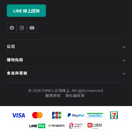
LINE 線上諮詢
公司
關於我們
購物指南
企業採購／系統方案
配送說明
會員與客服
預約諮詢
退換貨政策
會員中心
部落格
發票說明
© 2026 THINK2 台灣線上. All rights reserved.
訂單查詢
服務條款
隱私權政策
購物金與會員點數
聯絡我們
常見問題