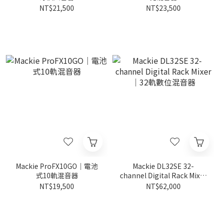
NT$21,500
NT$23,500
Mackie ProFX10GO｜電池
Mackie DL32SE 32-
式10軌混音器
channel Digital Rack Mixer
｜32軌數位混音器
NT$19,500
NT$62,000