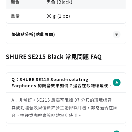
顏色
黑色 (Black)
重量
30 g (1 oz)
優缺點分析(點此展開)
▼
優點
源自專業舞台的監聽級音質與極佳的被動隔音效果，
SHURE SE215 Black 常見問題 FAQ
同價位帶中表現突出。
MMCX 可換線設計，大幅提升產品耐用度與未來升級
彈性，可更換藍牙模組。
Q：SHURE SE215 Sound-isolating
▼
繞耳式佩戴穩固舒適，長時間使用不易脫落，非常適
Earphones 的隔音效果如何？適合在吵雜環境使用
嗎？
合動態表演或運動時使用。
A：非常好。SE215 最高可阻擋 37 分貝的環境噪音，
附贈多種尺寸與材質的耳塞套，確保不同使用者都能
其被動隔音效果優於許多主動降噪耳機，非常適合在舞
獲得最佳的貼合度與隔音。
台、捷運或咖啡廳等吵雜場所使用。
注意事項
標配為 3.5mm 有線連接，不支援藍牙無線功能（需