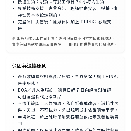
快速出貨：現貨庫存於工作日 24 小時內出貨。
專業技術支援：專業音訊工程師提供安裝、授權、相
容性與基本設定諮詢。
完整保固與售後：原廠保固加上 THINK2 客服支
援。
※ 出貨時效以工作日計算；逢例假日或不可抗力因素將順延。
實際保固條款以原廠公告為準，THINK2 提供整合與代辦協助。
保固與退換原則
憑有效購買證明與產品序號，享原廠保固與 THINK2
售後服務。
DOA／非人為瑕疵：購買日起 7 日內經檢測確認，
可辦理退貨或更換新品。
不適用範圍：人為損壞、私自拆修或改裝、消耗性零
件、天災／不可抗力、超出規範或未依說明使用等。
申請流程：於上班時段聯繫客服並依指示妥善包裝寄
回。
服務範圍：以台灣地區為主；離島／海外之時效與費