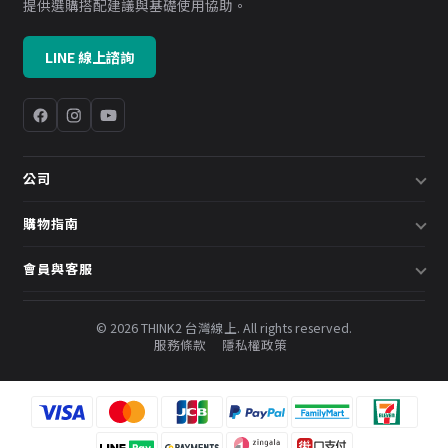
提供選購搭配建議與基礎使用協助。
LINE 線上諮詢
公司
關於我們
購物指南
企業採購／系統方案
配送說明
會員與客服
預約諮詢
退換貨政策
會員中心
部落格
發票說明
© 2026 THINK2 台灣線上. All rights reserved.
訂單查詢
服務條款
隱私權政策
購物金與會員點數
聯絡我們
常見問題