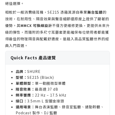
絕佳選擇。
相較於一般消費級耳機，SE215 憑藉其源自專業
舞台監聽
的
技術，在耐用性、隔音效果與聲音細節還原度上提供了顯著的
優勢。其
MMCX 可換線設計
不僅方便維修更換，更提供未來升
級的彈性，而隨附的多尺寸耳塞套更能確保每位使用者都能獲
得最佳的物理隔音與配戴舒適度，是踏入高品質監聽世界的經
典入門首選。
Quick Facts 產品速覽
品牌：
SHURE
型號：
SE215 (Black)
單體類型：
單一動圈微型單體
隔音效果：
最高達 37 dB
頻率響應：
22 Hz – 17.5 kHz
接口：
3.5mm L 型鍍金接頭
適用場景：
舞台表演監聽、錄音室監聽、通勤聆聽、
Podcast 製作、DJ 監聽