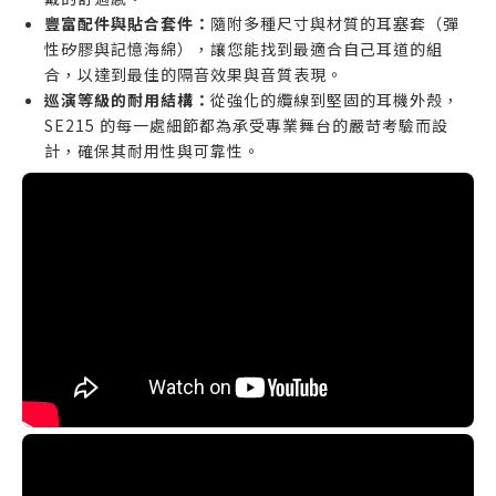
豐富配件與貼合套件：
隨附多種尺寸與材質的耳塞套（彈
性矽膠與記憶海綿），讓您能找到最適合自己耳道的組
合，以達到最佳的隔音效果與音質表現。
巡演等級的耐用結構：
從強化的纜線到堅固的耳機外殼，
SE215 的每一處細節都為承受專業舞台的嚴苛考驗而設
計，確保其耐用性與可靠性。