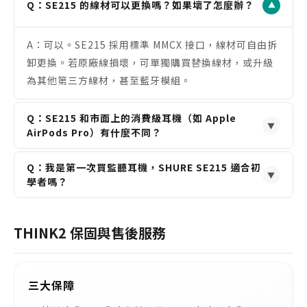
另購藍牙模組）。
Q：SE215 的線材可以更換嗎？如果壞了怎麼辦？
▼
音色偏向溫暖飽滿，追求極致高頻解析力的用戶可能
需要考慮更高階型號。
A：可以。SE215 採用標準 MMCX 接口，線材可自由拆
入耳式設計需要時間適應，初次使用者可能需要嘗試
卸更換。若原廠線損壞，可單獨購買替換線材，或升級
不同耳塞套以找到最佳舒適度。
為其他第三方線材，甚至藍牙模組。
Q：SE215 和市面上的消費級耳機（如 Apple
▼
AirPods Pro）有什麼不同？
A：主要差異在於設計理念。SE215 為專業監聽而生，
Q：我是第一次買監聽耳機，SHURE SE215 適合初
強調被動隔音、耐用性與聲音還原度。AirPods Pro 則
▼
學者嗎？
專注於無線便利性、主動降噪與智慧功能。
A：非常適合。SE215 被譽為監聽耳機的入門標竿，它
以合理的價格提供了專業級的耐用度、隔音效果與可靠
THINK2 保固與售後服務
音質，是從消費級耳機升級的最佳選擇之一。
三大保障