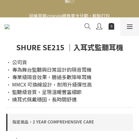
新會員送500！滿額最高回饋2000，刷卡最高12期零利率，馬上了
結帳頁選zingala銀角零卡分期，輕鬆打包
解👉
新會員送500！滿額最高回饋2000，刷卡最高12期零利率，馬上了
解👉
SHURE SE215 ｜入耳式監聽耳機
• 公司貨
• 專為舞台監聽與日常設計的隔音耳機
• 專業級隔音效果，勝過多數降噪耳機
• MMCX 可換線設計，耐用升級彈性高
• 監聽級音質，呈現溫暖豐富細節
• 繞耳式佩戴穩固，長時間舒適
指定商品，2 YEAR COMPREHENSIVE CARE