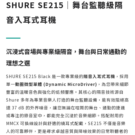
SHURE SE215｜舞台監聽級隔
音入耳式耳機
沉浸式音場與專業級隔音，舞台與日常通勤的
理想之選
SHURE SE215 Black 是一款專業級的
隔音入耳式耳機
，採用
單一
動圈微型單體 (Dynamic MicroDriver)
，為您帶來細節
豐富的溫暖音色與強化的低頻響應。其核心的隔音技術源自
Shure 多年為專業音樂人打造的舞台監聽設備，能有效阻絕高
達 37 dB 的外界噪音，讓您無論在喧鬧的舞台、通勤的捷運
或專注的錄音室中，都能完全沉浸於音樂細節。搭配耐用的
MMCX 可換線設計與舒適的繞耳式配戴，SE215 不僅是音樂
人的可靠夥伴，更是尋求卓越音質與降噪效果的日常聆聽者的