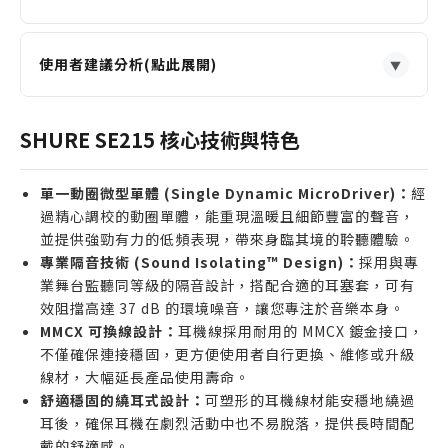
使用者建議分析(點此展開)
▼
適合誰購買
剛入門舞台監聽的樂手或歌手，需要一副可靠耐用且
SHURE SE215 核心技術與特色
隔音效果極佳的入耳式監聽耳機 (IEM)。
通勤族或音響愛好者，尋求比一般消費型耳機更優異
單一動圈微型單體 (Single Dynamic MicroDriver)：
經
的被動降噪與細膩音質。
過精心調校的動圈單體，能重現溫暖且細節豐富的聲音，
Podcaster 或內容創作者，在錄音時需要精準監聽自
並提供強勁有力的低頻表現，帶來身臨其境的聆聽體驗。
專業隔音技術 (Sound Isolating™ Design)：
己聲音，並有效隔絕環境噪音干擾。
採用與專
業舞台監聽同等級的隔音設計，搭配合適的耳塞套，可有
誰不適合購買
效阻擋高達 37 dB 的環境噪音，讓您專注於音樂本身。
追求極致高頻延伸與解析力的音響發燒友 (SE215 的
MMCX 可換線設計：
耳機線採用耐用的 MMCX 鍍金接口，
強項在於溫暖的中低頻表現)。
不僅確保連接穩固，更方便使用者自行更換、維修或升級
需要無線藍牙功能或主動降噪(ANC)便利性的用戶
線材，大幅延長產品使用壽命。
舒適穩固的繞耳式設計：
可塑形的耳機線材能安穩地繞過
(SE215 為有線、被動隔音設計)。
耳後，確保耳機在劇烈活動中也不易脫落，提供長時間配
預算極為有限，僅想尋求百元級消費耳機的初學者。
戴的舒適感。