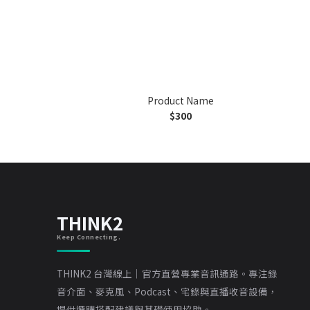
Product Name
$300
THINK2
Keep Connecting.
THINK2 台灣線上｜官方直營專業音訊通路。專注錄
音介面、麥克風、Podcast、宅錄與直播收音設備，
提供選購搭配建議與基礎使用協助。