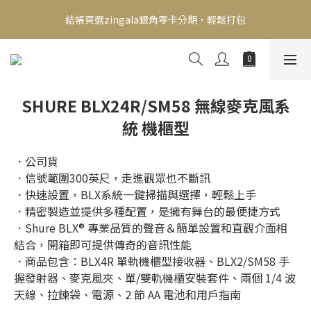
新會員送500！滿額最高回饋2000，刷卡最高12期零利率，馬上了
結帳頁選zingala銀角零卡分期，輕鬆打包
解👉
新會員送500！滿額最高回饋2000，刷卡最高12期零利率，馬上了
解👉
SHURE BLX24R/SM58 無線麥克風系
統 機櫃型
．公司貨
．信號範圍300英尺，走進觀眾也不斷訊
．快速設置，BLX系統一鍵掃描與選擇，輕鬆上手
．精密製造並提供多種配置，是擁有舞台的最便捷方式
．Shure BLX® 專業品質的聲音＆簡單設置和直觀介面相
結合，開箱即可提供傳奇的音訊性能
．商品包含：BLX4R 單軌機櫃型接收器、BLX2/SM58 手
握發射器、麥克風夾、單/雙軌機櫃安裝套件、兩個 1/4 波
天線、拉鍊袋、電源、2 節 AA 電池和用戶指南