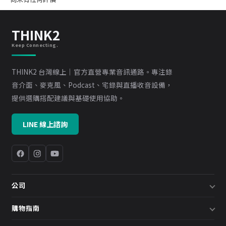
THINK2
Keep Connecting.
THINK2 台灣線上｜官方直營專業音訊通路。專注錄
音介面、麥克風、Podcast、宅錄與直播收音設備，
提供選購搭配建議與基礎使用協助。
LINE 線上諮詢
公司
關於我們
購物指南
企業採購／系統方案