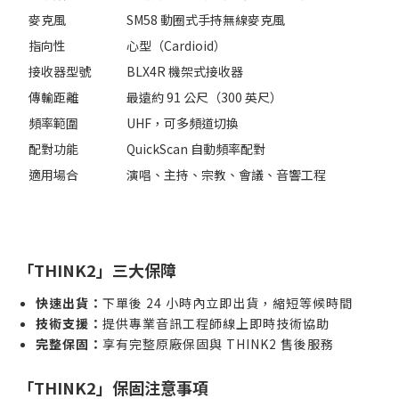
麥克風
SM58 動圈式手持無線麥克風
指向性
心型（Cardioid）
接收器型號
BLX4R 機架式接收器
傳輸距離
最遠約 91 公尺（300 英尺）
頻率範圍
UHF，可多頻道切換
配對功能
QuickScan 自動頻率配對
適用場合
演唱、主持、宗教、會議、音響工程
「THINK2」三大保障
快速出貨：
下單後 24 小時內立即出貨，縮短等候時間
技術支援：
提供專業音訊工程師線上即時技術協助
完整保固：
享有完整原廠保固與 THINK2 售後服務
「THINK2」保固注意事項