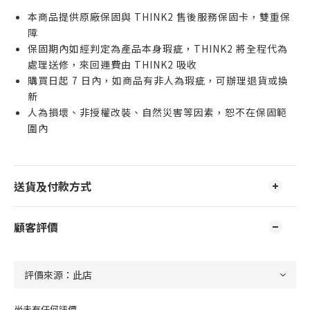
本商品提供原廠保固與 THINK2 售後服務保固卡，雙重保
障
保固期內如經判定為產品本身瑕疵，THINK2 將全程代為
處理送修，來回運費由 THINK2 吸收
購買日起 7 日內，如商品有非人為瑕疵，可辦理退貨或換
新
人為損壞、非授權改裝、自然災害等因素，恕不在保固範
圍內
送貨及付款方式
顧客評價
尚未有任何評價