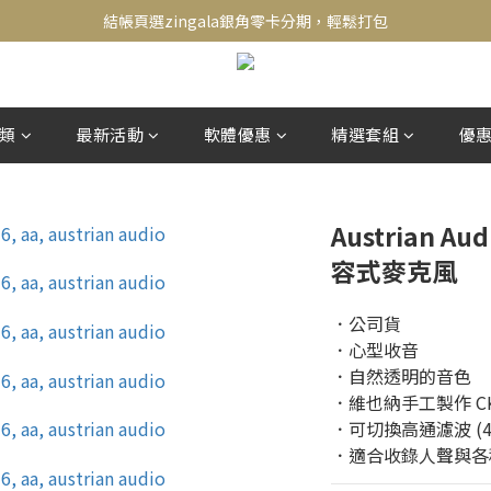
新會員送500！滿額最高回饋2000，刷卡最高12期零利率，馬上了解👉
結帳頁選zingala銀角零卡分期，輕鬆打包
新會員送500！滿額最高回饋2000，刷卡最高12期零利率，馬上了解👉
類
最新活動
軟體優惠
精選套組
優
Austrian Aud
容式麥克風
．公司貨
．心型收音
．自然透明的音色
．維也納手工製作 CK
．可切換高通濾波 (40H
．適合收錄人聲與各