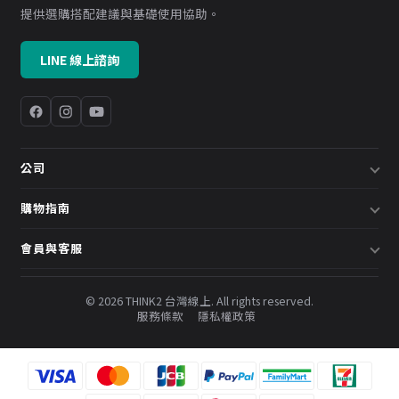
提供選購搭配建議與基礎使用協助。
LINE 線上諮詢
公司
關於我們
購物指南
企業採購／系統方案
配送說明
會員與客服
預約諮詢
退換貨政策
會員中心
部落格
發票說明
© 2026 THINK2 台灣線上. All rights reserved.
訂單查詢
服務條款
隱私權政策
購物金與會員點數
聯絡我們
常見問題