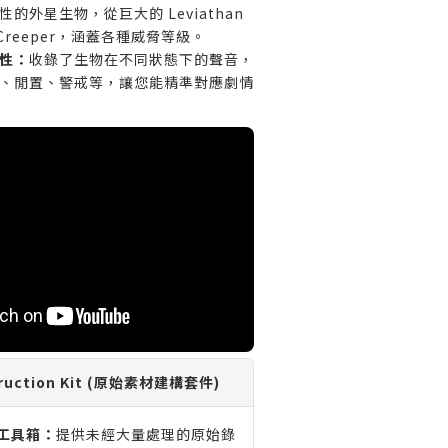
的外星生物，從巨大的 Leviathan
 Creeper，涵蓋各種威脅等級。
性：
收錄了生物在不同狀態下的聲音，
、閒置、警戒等，讓您能精準對應劇情
struction Kit (原始素材建構套件)
工具箱：
提供未經大量處理的原始錄