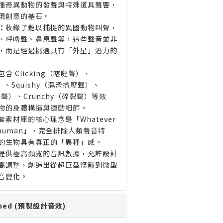
種奇異動物的發聲與特殊道具聲響，
現創意的基石。
：
收錄了難以捕捉的異國動物叫聲，
、呼嚕聲、鼻息聲等，這些聲音並非
，而是經過挑選具有「外星」潛力的
包含 Clicking（喀噠聲）、
）、Squishy（濕滑擠壓聲）、
抓撓聲）、Crunchy（碎裂聲）等效
物的身體構造與運動細節。
套素材庫的核心理念是「Whatever
isn’t human」，完全排除人類聲音特
的生物具有真正的「異種」感。
提供極高頻寬的音訊數據，允許設計
高調整，創造出從超巨型怪獸到微型
音變化。
signed (預製設計音效)