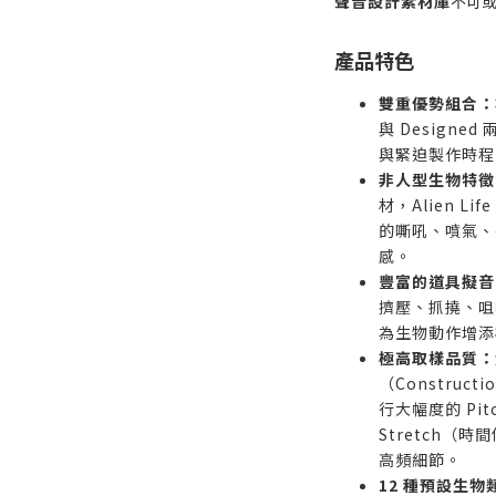
聲音設計素材庫
不可
產品特色
雙重優勢組合：
與 Design
與緊迫製作時程
非人型生物特徵
材，Alien 
的嘶吼、噴氣、
感。
豐富的道具擬音
擠壓、抓撓、咀嚼
為生物動作增添
極高取樣品質：
（Construct
行大幅度的 Pitc
Stretch（
高頻細節。
12 種預設生物