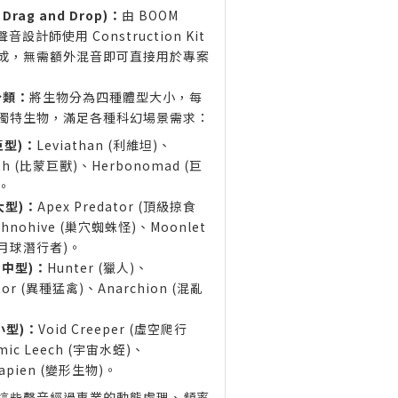
Drag and Drop)：
由 BOOM
聲音設計師使用 Construction Kit
成，無需額外混音即可直接用於專案
分類：
將生物分為四種體型大小，每
獨特生物，滿足各種科幻場景需求：
(巨型)：
Leviathan (利維坦)、
th (比蒙巨獸)、Herbonomad (巨
。
(大型)：
Apex Predator (頂級掠食
chnohive (巢穴蜘蛛怪)、Moonlet
r (月球潛行者)。
 (中型)：
Hunter (獵人)、
tor (異種猛禽)、Anarchion (混亂
(小型)：
Void Creeper (虛空爬行
mic Leech (宇宙水蛭)、
sapien (變形生物)。
這些聲音經過專業的動態處理、頻率