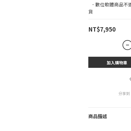
  ．數位軟體商品不適用於鑑賞期條款，恕無法進行退換
貨
NT$7,950
加入購物車
分享到
商品描述