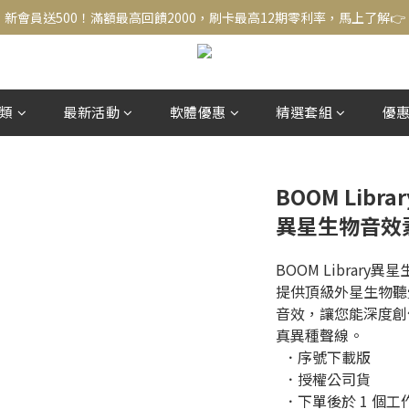
新會員送500！滿額最高回饋2000，刷卡最高12期零利率，馬上了解👉
結帳頁選zingala銀角零卡分期，輕鬆打包
新會員送500！滿額最高回饋2000，刷卡最高12期零利率，馬上了解👉
類
最新活動
軟體優惠
精選套組
優
BOOM Library
異星生物音效
BOOM Librar
提供頂級外星生物聽
音效，讓您能深度創
真異種聲線。
  ．序號下載版
  ．授權公司貨
  ．下單後於 1 