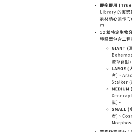
即拖即用 (True 
Library 的獲獎
素材精心製作而
中。
12 種特定生物
種體型包含三種
GIANT 
Behemo
型草食獸)
LARGE 
者)、Ara
Stalke
MEDIUM
Xenorap
獸)。
SMALL 
者)、Cos
Morpho
電影級震撼力：