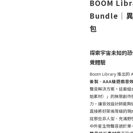
BOOM Libra
Bundle
包
探索宇宙未知的恐
覺體驗
Boom Library 推出的 
後製
AAA級遊戲音
、
聲音解決方案。這套組合包完
始素材）」的無限創作彈
力，讓音效設計師能夠
直接將好萊塢等級的現
捉那些非人型、充滿野
中外星生物聲音過於單