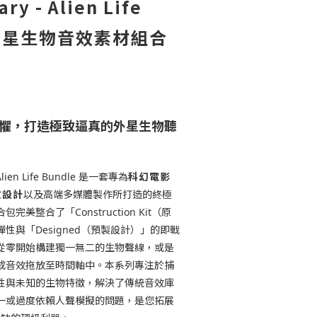
ry - Alien Life
｜異星生物音效素材組合
懼，打造極致逼真的外星生物聽
科幻電影
Alien Life Bundle 是一套專為
效設計
以及高端多媒體製作所打造的終極
美整合了「Construction Kit（原
性與「Designed（預製設計）」的即戰
從零開始構建獨一無二的生物聲線，或是
成音效拖放至時間軸中。本系列專注於捕
性與未知的生物特徵，解決了傳統音效庫
一或過度依賴人聲模擬的問題，是您拓展