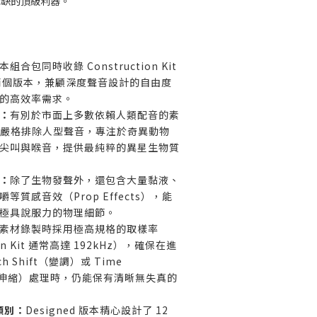
或缺的頂級利器。
本組合包同時收錄 Construction Kit
ed 兩個版本，兼顧深度聲音設計的自由度
的高效率需求。
：
有別於市面上多數依賴人類配音的素
Life 嚴格排除人型聲音，專注於奇異動物
尖叫與喉音，提供最純粹的異星生物質
：
除了生物發聲外，還包含大量黏液、
等質感音效（Prop Effects），能
極具說服力的物理細節。
素材錄製時採用極高規格的取樣率
ion Kit 通常高達 192kHz），確保在進
h Shift（變調）或 Time
時間伸縮）處理時，仍能保有清晰無失真的
類別：
Designed 版本精心設計了 12