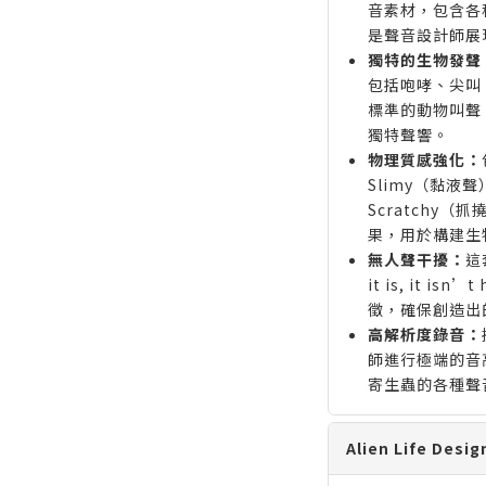
音素材，包含各
是聲音設計師展
獨特的生物發聲
包括咆哮、尖叫
標準的動物叫聲
獨特聲響。
物理質感強化：
Slimy（黏液聲
Scratchy（
果，用於構建生
無人聲干擾：
這
it is, it 
徵，確保創造出
高解析度錄音：
師進行極端的音
寄生蟲的各種聲
Alien Life De