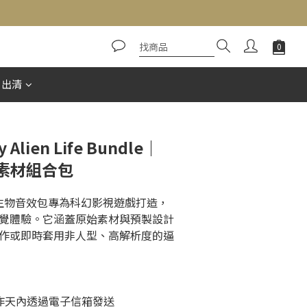
立即購買
惠出清
 Alien Life Bundle｜
素材組合包
y異星生物音效包專為科幻影視遊戲打造，
覺體驗。它涵蓋原始素材與預製設計
作或即時套用非人型、高解析度的逼
個工作天內透過電子信箱發送