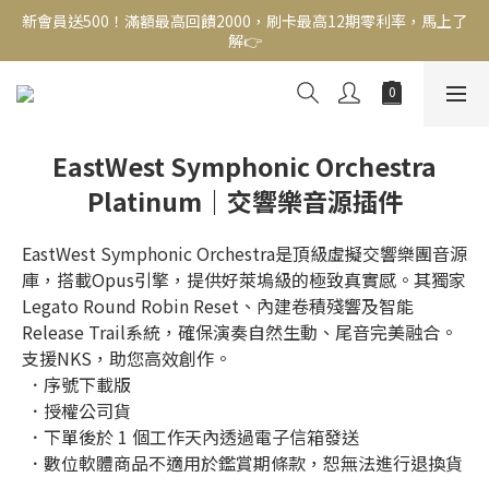
新會員送500！滿額最高回饋2000，刷卡最高12期零利率，馬上了
新會員送500！滿額最高回饋2000，刷卡最高12期零利率，馬上了
解👉
解👉
結帳頁選zingala銀角零卡分期，輕鬆打包
新會員送500！滿額最高回饋2000，刷卡最高12期零利率，馬上了
EastWest Symphonic Orchestra
解👉
Platinum｜交響樂音源插件
EastWest Symphonic Orchestra是頂級虛擬交響樂團音源
庫，搭載Opus引擎，提供好萊塢級的極致真實感。其獨家
Legato Round Robin Reset、內建卷積殘響及智能
Release Trail系統，確保演奏自然生動、尾音完美融合。
支援NKS，助您高效創作。
 ．序號下載版
 ．授權公司貨
 ．下單後於 1 個工作天內透過電子信箱發送
 ．數位軟體商品不適用於鑑賞期條款，恕無法進行退換貨