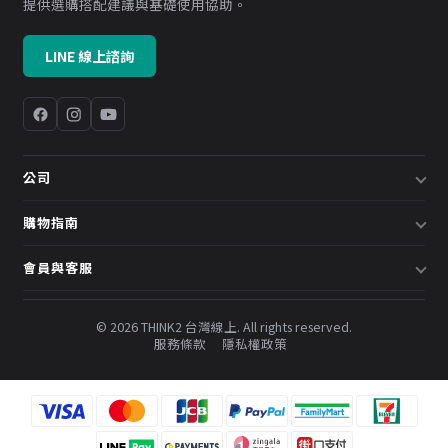
提供選購搭配建議與基礎使用協助。
LINE 線上諮詢
公司
關於我們
購物指南
企業採購／系統方案
配送說明
會員與客服
預約諮詢
退換貨政策
會員中心
部落格
發票說明
© 2026 THINK2 台灣線上. All rights reserved.
訂單查詢
服務條款
隱私權政策
購物金與會員點數
聯絡我們
常見問題