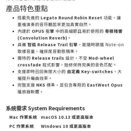
產品特色重點
搭載先進的
Legato Round Robin Reset
功能，讓
重複演奏的音符聽起來更加真實自然。
內建於
OPUS 引擎
中的高細節且易於使用的
卷積殘響
(Convolution Reverb)
。
具備
智能 Release Trail 引擎
，能隨時跟隨 Note-on
取樣音量，確保尾音動態精準。
獨特的
Release trails
設計，不受
Mod-wheel
crossfade
程式影響，始終保持完美的音色匹配。
支援即時召回無限大小的
自定義 Key-switches
，大
幅提升編曲效率。
完整支援
NKS
標準，並包含專用的
EastWest Opus
播放器軟體。
系統需求 System Requirements
Mac 作業系統
macOS 10.13 或更高版本
PC 作業系統
Windows 10 或更高版本