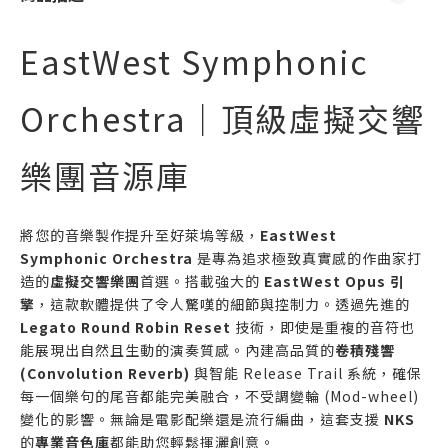
EastWest Symphonic
Orchestra｜頂級虛擬交響
樂團音源庫
將您的音樂製作提升至好萊塢等級，
EastWest
Symphonic Orchestra
是專為追求極致真實感的作曲家打
造的
虛擬交響樂團
首選。搭載強大的
EastWest Opus 引
擎
，這款軟體提供了令人驚嘆的細節與控制力。透過先進的
Legato Round Robin Reset
技術，即使是重複的音符也
能展現出自然且生動的演奏質感。內建高品質的
卷積殘響
(Convolution Reverb)
與智能 Release Trail 系統，確保
每一個樂句的尾音都能完美融合，不受調變輪 (Mod-wheel)
變化的影響。無論是電影配樂還是流行編曲，這套支援
NKS
的
專業音色庫
都能助您輕鬆揮灑創意。