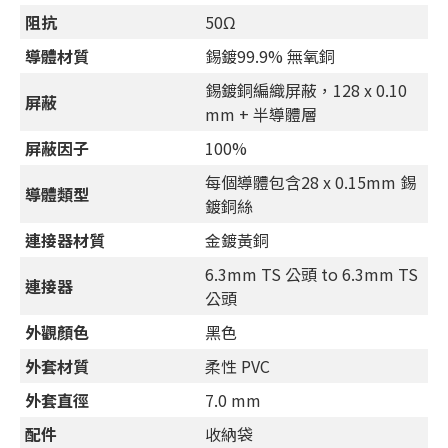
阻抗
50Ω
導體材質
錫鍍99.9% 無氧銅
錫鍍銅編織屏蔽，128 x 0.10
屏蔽
mm + 半導體層
屏蔽因子
100%
每個導體包含28 x 0.15mm 錫
導體類型
鍍銅絲
連接器材質
金鍍黃銅
6.3mm TS 公頭 to 6.3mm TS
連接器
公頭
外觀顏色
黑色
外套材質
柔性 PVC
外套直徑
7.0 mm
配件
收納袋