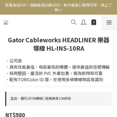
新會員送500！滿額最高回饋2000，刷卡最高12期零利率，馬上了
新會員送500！滿額最高回饋2000，刷卡最高12期零利率，馬上了
解👉
解👉
結帳頁選zingala銀角零卡分期，輕鬆打包
新會員送500！滿額最高回饋2000，刷卡最高12期零利率，馬上了
Gator Cableworks HEADLINER 樂器
解👉
導線 HL-INS-10RA
．公司貨
．具有性能最佳、电容最低的導體，提供最佳的信號傳輸
．採用堅固、靈活的 PVC 外套包裹，極為耐用和可靠
．配有TORIColor ID 環，在使用多條導線時容易識別
全店，銀行/ATM轉帳 | 結帳再享1%折扣
NT$980