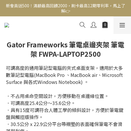
新會員送500！滿額最高回饋2000，刷卡最高12期零利率，馬上了
新會員送500！滿額最高回饋2000，刷卡最高12期零利率，馬上了
解👉
解👉
結帳頁選zingala銀角零卡分期，輕鬆打包
新會員送500！滿額最高回饋2000，刷卡最高12期零利率，馬上了
Gator Frameworks 筆電桌邊夾架 筆電
解👉
架 FWPA-LAPTOP2500
可調高度的通用筆記型電腦的夾式桌面支架，適用於大多
數筆記型電腦(MacBook Pro 、MacBook air、Microsoft 
Surface 與各式Windows Notebook) 。
．不占用桌命空間設計，方便移動在桌邊緣位置。
．可調高度25.4公分～35.6公分。
．具有15度可調符合人體工學的傾斜設計，方便於筆電鍵
盤與觸控版操作。
．30.5公分 x 22.9公分平台帶襯墊的表面確保筆電不會滑