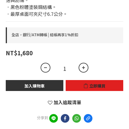
落與刮傷。
．黑色粉體塗裝鋼結構。
．最厚桌面可夾尺寸6.7公分。
全店，銀行/ATM轉帳 | 結帳再享1%折扣
NT$1,680
加入購物車
立即購買
加入追蹤清單
分享到