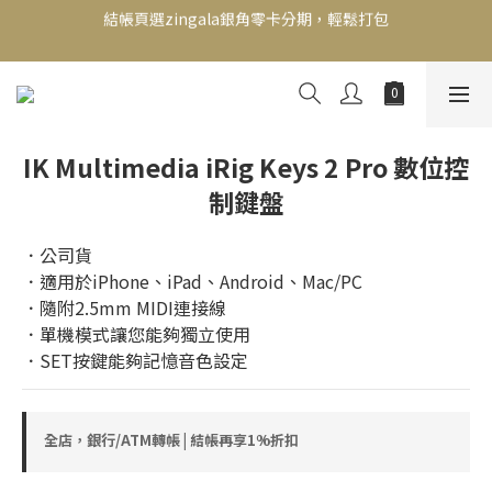
新會員送500！滿額最高回饋2000，刷卡最高12期零利率，馬上了
新會員送500！滿額最高回饋2000，刷卡最高12期零利率，馬上了
解👉
解👉
結帳頁選zingala銀角零卡分期，輕鬆打包
新會員送500！滿額最高回饋2000，刷卡最高12期零利率，馬上了
IK Multimedia iRig Keys 2 Pro 數位控
解👉
制鍵盤
．公司貨
．適用於iPhone、iPad、Android、Mac/PC
．隨附2.5mm MIDI連接線
．單機模式讓您能夠獨立使用
．SET按鍵能夠記憶音色設定
全店，銀行/ATM轉帳 | 結帳再享1%折扣