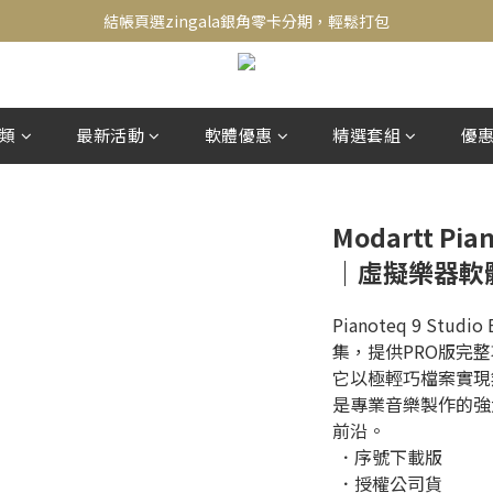
新會員送500！滿額最高回饋2000，刷卡最高12期零利率，馬上了解👉
結帳頁選zingala銀角零卡分期，輕鬆打包
新會員送500！滿額最高回饋2000，刷卡最高12期零利率，馬上了解👉
類
最新活動
軟體優惠
精選套組
優
Modartt Pian
｜虛擬樂器軟
Pianoteq 9 St
集，提供PRO版完
它以極輕巧檔案實現
是專業音樂製作的強
前沿。
 ．序號下載版
 ．授權公司貨