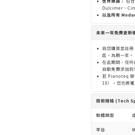
世界樂器：
包含豎
Dulcimer、Ci
以及所有 Mod
未來一年免費更新
自您購買並註冊 Pia
起，為期一年。
在此期間，任何由
自動免費添加到
若 Pianoteq
10），您也將
技術規格 (Tech Sp
軟體類型
平台
M