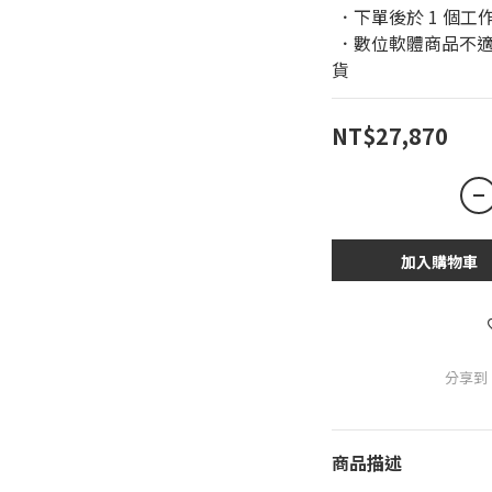
 ．下單後於 1 個
 ．數位軟體商品不適用於鑑賞期條款，恕無法進行退換
貨
NT$27,870
加入購物車
分享到
商品描述