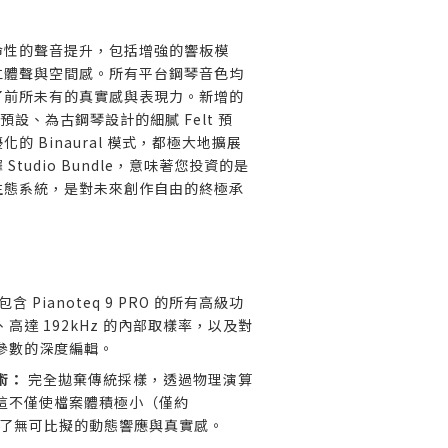
命性的聲音提升，包括增強的響板模
立體聲與空間感。所有平台鋼琴音色均
了前所未有的真實感與表現力。新增的
bre 預設、為古鋼琴設計的細膩 Felt 預
的 Binaural 模式，都極大地擴展
tudio Bundle，意味著您投資的是
生態系統，是對未來創作自由的終極承
包含 Pianoteq 9 PRO 的所有高級功
高達 192kHz 的內部取樣率，以及對
參數的深度編輯。
術：
完全拋棄傳統採樣，透過物理演算
這不僅使檔案體積極小（僅約
來了無可比擬的動態響應與真實感。