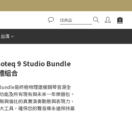
立即購買
惠出清
oteq 9 Studio Bundle
體組合
udio Bundle是終極物理建模鋼琴音源全
整功能及所有現有與未來一年樂器包。
無與倫比的真實演奏動態與表現力，
大工具，確保您的聲音庫永遠保持最