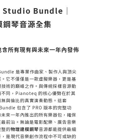
9 Studio Bundle｜
模鋼琴音源全集
包含所有現有與未來一年內發佈
dio Bundle 是專業作曲家、製作人與頂尖
案。它不僅僅是一款虛擬樂器，更是基
模技術的巔峰之作。與傳統採樣音源動
不同，Pianoteq 的核心優勢在於其
與無與倫比的真實演奏動態。這套
o Bundle 包含了 PRO 版本的完整功
和未來一年內推出的所有樂器包，確保
在最前沿。無論是電影配樂、廣告音樂
完整的
物理建模鋼琴
音源都能提供最細
音，是現代音樂創作流程中不可或缺的