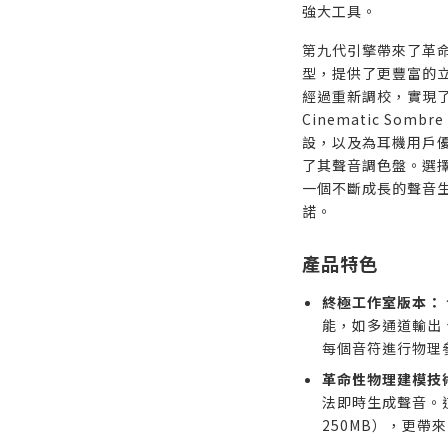
強大工具。
第九代引擎帶來了革
型，提供了更豐富的
經過重新調校，實現
Cinematic Som
設，以及為耳機用戶優化
了其聲音調色盤。選擇 S
一個不斷成長的聲音
諾。
產品特色
終極工作室版本：
能，如多通道輸出、
每個音符進行物理
革命性物理建模技
法即時生成聲音。
250MB），更帶