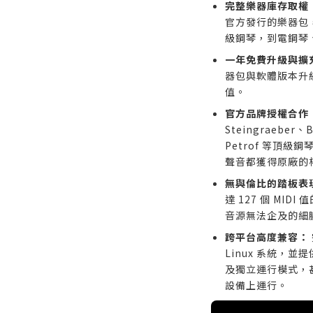
完整樂器庫存取權
官方發行的樂器包，從 
級鋼琴，到電鋼琴
一年免費升級與擴
器包與軟體版本升
值。
官方品牌授權合作
Steingraeber、
Petrof 等頂
聲音都獲得原廠的
無與倫比的踏板表
達 127 個 MI
音源無法企及的細
跨平台高度兼容：
Linux 系統，並提供
及獨立運行模式，甚至可
設備上運行。