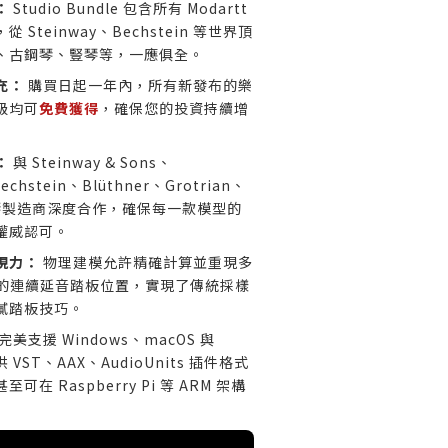
：
Studio Bundle 包含所有 Modartt
Steinway、Bechstein 等世界頂
、古鋼琴、豎琴等，一應俱全。
充：
購買日起一年內，所有新發布的樂
級均可
免費獲得
，確保您的投資持續增
：
與 Steinway & Sons、
Bechstein、Blüthner、Grotrian、
級鋼琴製造商深度合作，確保每一款模型的
權威認可。
現力：
物理建模允許精確計算並重現多
DI 值的連續延音踏板位置，實現了傳統採樣
膩踏板技巧。
完美支援 Windows、macOS 與
 VST、AAX、AudioUnits 插件格式
在 Raspberry Pi 等 ARM 架構