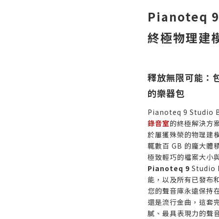
Pianoteq 
終極物理建
釋放無限可能：
的樂器包
Pianoteq 9 Stu
錄音室
的終極解決方
於屢獲殊榮的物理建
輒數百 GB 的龐大體積
極致輕巧的檔案大小
Pianoteq 9
Studi
能，以及所有已發布
您的聲音庫永遠保持
還是流行金曲，這套
膩、最具表現力的聲