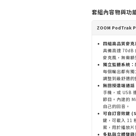
套組內容物與功
ZOOM PodTrak
四組高品質麥克
具備高達 70d
麥克風，無需額
獨立監聽系統：
每個輸出都有獨
調整到最舒適的
無回授遠端通話 (M
手機，或 USB
節目。內建的 Mi
自己的回音。
可自訂音效鍵 (So
鍵，可載入 11
案，用於播放片
多軌與立體聲錄