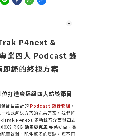
rak P4next &
專業四人 Podcast 錄
箱即錄的終極方案
到位打造廣播級四人訪談節目
團體節目設計的
Podcast 錄音套組
，
求一站式解決方案的完美答案。我們將
dTrak P4next
多軌錄音介面與四支
00XS RGB
動圈麥克風
完美結合，徹
備配置複雜、配件繁多的痛點。您不再