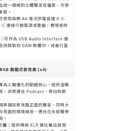
生成一個總的立體聲混音檔案，方便
後製。
可使用兩顆 AA 電池供電長達 4 小
B-C 連接行動電源或電腦，實現長時
：
可作為 USB Audio Interface 連
訊錄製到 DAW 軟體中，或進行直
S RGB 動圈式麥克風 (x4)
專為人聲優化的動圈核心，提供溫暖
，非常適合 Podcast、旁白和歌
精準捕捉麥克風正面的聲音，同時大
和背面的環境噪音，適合在未經聲學
用。
雙介面：
提供傳統 XLR 類比輸出與現