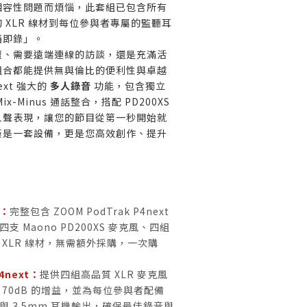
相容性問題而煩惱，此套組已包含所有
 XLR 線材到每位參與者專屬的監聽耳
箱即錄」。
壇、需要遠端連線的訪談，還是充滿活
組合都能提供無與倫比的便利性與卓越
ext 強大的
多人錄音
功能，包含獨立
-Minus 通話整合，搭配 PD200XS
人聲表現，讓您的節目從第一秒開始就
僅是一套設備，更是您高效創作、提升
。
：
完整包含 ZOOM PodTrak P4next
 Maono PD200XS 麥克風、四組
 XLR 線材，無需額外採購，一次購
next：
提供四組高品質 XLR 麥克風
70dB 的增益，並為每位參與者配備
與 3.5mm 耳機輸出，確保最佳錄音與