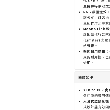
代 USB-C 
直接連接電腦或
RGB 氛圍燈效
環模式，可透過 M
覺創作增添專業
Maono Link
屬軟體進行進階設
(Limiter) 
想聲音。
堅固耐用結構：
異的耐用性，也
使用。
隨附配件
XLR to XLR 
保純淨的音訊傳
入耳式監聽耳機 (
式設計能有效隔