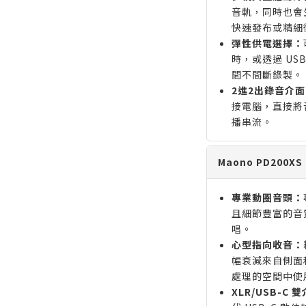
音軌，同時也會
快速發布或精細
彈性供電選擇：
時，或透過 US
間不間斷錄製。
2進2出錄音介面
接電腦，直接將音
播串流。
Maono PD200X
專業動圈音頭：
且細節豐富的音質
唱。
心型指向收音：
幅衰減來自側面
處理的空間中使
XLR/USB-C 