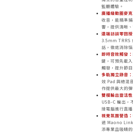
監聽體驗。
廣播級動圈麥克
收音，能精準捕
響，提供清晰、
遠端訪談零回授
3.5mm TRR
話，徹底消除惱
即時音效觸發：
鍵，可預先載入
觸發，提升節目
多軌獨立錄音：
效 Pad 與總
作提供最大的彈
雙模輸出靈活性
USB-C 輸出，
接電腦進行直播
視覺氛圍營造：
過 Maono 
添專業且吸睛的