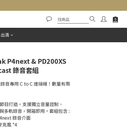
立即購買
惠出清
k P4next & PD200XS
cast 錄音套組
錄音專用 C to C 連接線！數量有限
團體節目打造，支援獨立音量控制、
距通話與多軌錄音，開箱即用。套組包含 :
P4next 錄音介面
麥克風 *4