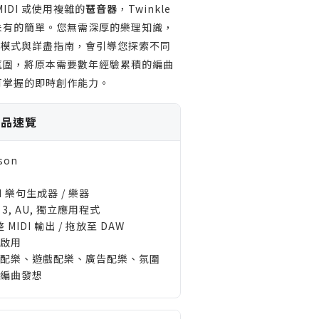
IDI 或使用複雜的
琶音器
，Twinkle
未有的簡單。您無需深厚的樂理知識，
音樂模式與詳盡指南，會引導您探索不同
氛圍，將原本需要數年經驗累積的編曲
可掌握的即時創作能力。
 產品速覽
son
DI 樂句生成器 / 樂器
 3, AU, 獨立應用程式
 MIDI 輸出 / 拖放至 DAW
啟用
配樂、遊戲配樂、廣告配樂、氛圍
編曲發想