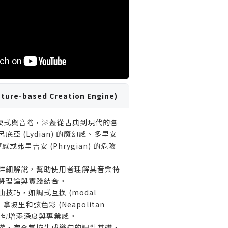
re-based Creation Engine)
樂模式與音階，涵蓋從古典到現代的各
亞 (Lydian) 的魔幻感、多里安
希望感或弗里吉安 (Phrygian) 的危險
詳細解說，幫助使用者理解其音樂特
將理論與實踐結合。
技巧，如調式互換 (modal
)、拿坡里和弦色彩 (Neapolitan
，為樂句增添深度與專業感。
階，完全掌控生成樂句的調性基礎，