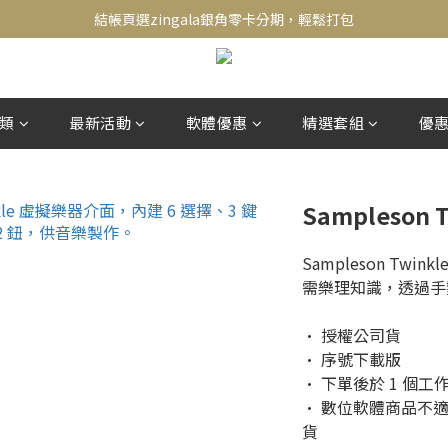
新會員送500！滿額最高回饋2000，刷卡最高12期零利率，馬上了解👉
結帳頁選zingala銀角零卡分期，輕鬆打包
新會員送500！滿額最高回饋2000，刷卡最高12期零利率，馬上了解👉
類
最新活動
軟體優惠
精選套組
優
Sampleson
Sampleson Twi
需樂理知識，透過手
• 授權公司貨
• 序號下載版
• 下單後於 1 個
• 數位軟體商品不
貨