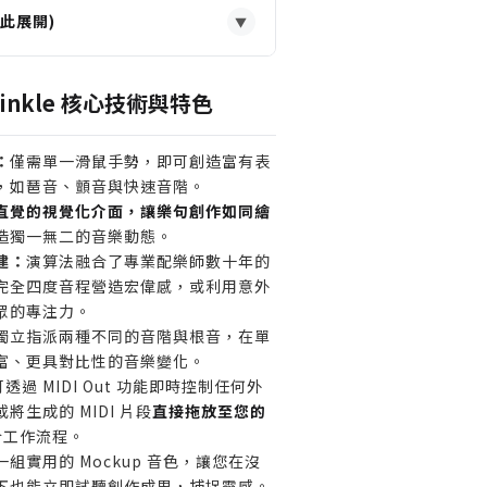
此展開)
▼
家，需要快速生成過場、點綴或背
Twinkle 核心技術與特色
作效率。
創作具備專業感的音樂片段的編曲
：
僅需單一滑鼠手勢，即可創造富有表
，如琶音、顫音與快速音階。
，想為作品增添有機、人性化的琶
直覺的視覺化介面，讓樂句創作如同繪
打破制式感。
造獨一無二的音樂動態。
建：
演算法融合了專業配樂師數十年的
完全四度音程營造宏偉感，或利用意外
每個 MIDI 音符，追求完全客製化
眾的專注力。
。
獨立指派兩種不同的音階與根音，在單
ools 作為 DAW 的用戶 (因
富、更具對比性的音樂變化。
可透過 MIDI Out 功能即時控制任何外
 AAX 格式)。
將生成的 MIDI 片段
直接拖放至您的
非 MIDI 生成工具的使用者 (其核
合工作流程。
)。
一組實用的 Mockup 音色，讓您在沒
下也能立即試聽創作成果，捕捉靈感。