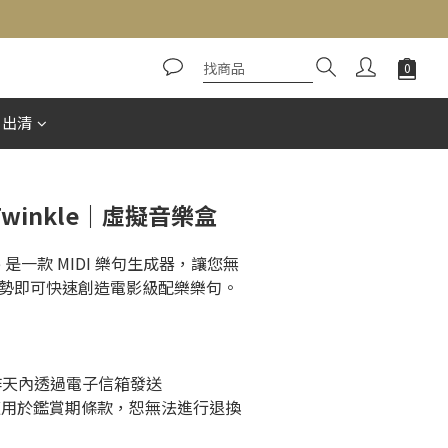
立即購買
惠出清
 Twinkle｜虛擬音樂盒
nkle 是一款 MIDI 樂句生成器，讓您無
勢即可快速創造電影級配樂樂句。
工作天內透過電子信箱發送
適用於鑑賞期條款，恕無法進行退換