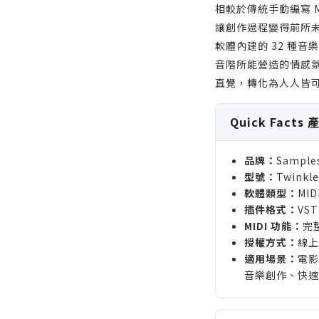
相較於傳統手動編寫 M
讓創作過程變得前所
軟體內建的 32 種
音階所能營造的情感
直覺，轉化為人人皆
Quick Facts
品牌：
Sample
型號：
Twinkle
軟體類型：
MI
插件格式：
VST
MIDI 功能：
完整
授權方式：
線上
適用場景：
電影
音樂創作、快速