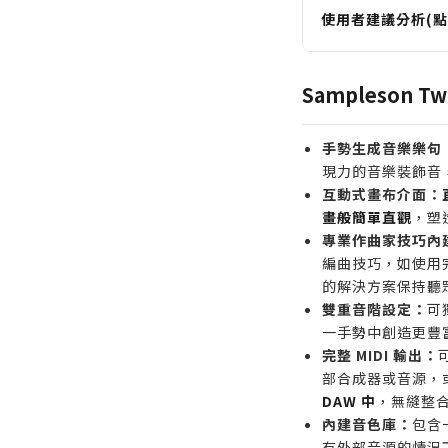
使用者建議分析(點
適合誰購買
電影或遊戲配樂
Sampleson 
景樂句以提升工
不熟悉樂理但想
手勢生成音樂樂句
新手或製作人。
現力的音樂裝飾音
電子音樂製作人
互動式畫布介面：
畫般簡單直觀
音與快速樂句，
，塑
專業作曲家技巧內
誰不適合購買
編曲技巧，如使用
需要深度手動編輯
的解決方案保持聽
控制的編曲專家
雙重音階設定：
可
主要使用 Pro T
一手勢中創造更豐
完整 MIDI 輸出：
Twinkle 不支援
部合成器或音源，或
尋找完整音源庫而
DAW 中
，無縫整
心為 MIDI 生成
內建音色庫：
包含
有外部音源的情況