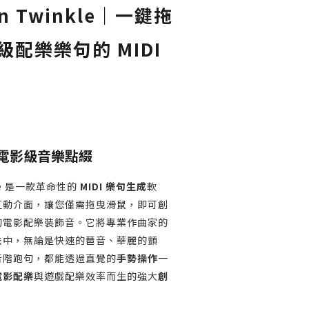
on Twinkle｜一鍵拖
配樂樂句的 MIDI
電影級音樂點綴
nkle 是一款革命性的
MIDI 樂句生成
軟
互動介面，讓您僅需拖曳滑鼠，即可創
的電影配樂裝飾音。它將專業作曲家的
法中，無論是快速的琶音、華麗的顫
音階跑句，都能透過直覺的
手勢操作
一
電影配樂
與遊戲配樂效率而生的強大
創