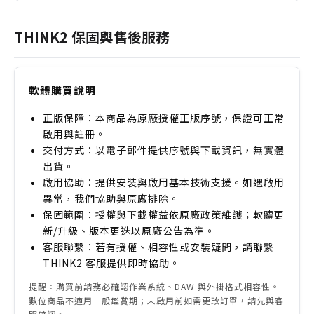
A：值得。若您是尋求特殊、高品質打擊樂音色的初學
訊檔案。
者，它直觀的介面與豐富預設能快速上手。但購買前請
THINK2 保固與售後服務
務必確認您已擁有完整版 Kontakt 軟體，而非免費
Player 版本。
軟體購買說明
正版保障：本商品為原廠授權正版序號，保證可正常
啟用與註冊。
交付方式：以電子郵件提供序號與下載資訊，無實體
出貨。
啟用協助：提供安裝與啟用基本技術支援。如遇啟用
異常，我們協助與原廠排除。
保固範圍：授權與下載權益依原廠政策維護；軟體更
新/升級、版本更迭以原廠公告為準。
客服聯繫：若有授權、相容性或安裝疑問，請聯繫
THINK2 客服提供即時協助。
提醒：購買前請務必確認作業系統、DAW 與外掛格式相容性。
數位商品不適用一般鑑賞期；未啟用前如需更改訂單，請先與客