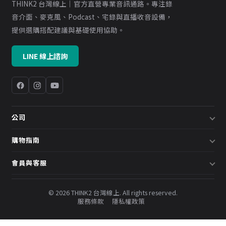
THINK2 台灣線上｜官方直營專業音訊通路。專注錄
音介面、麥克風、Podcast、宅錄與直播收音設備，
提供選購搭配建議與基礎使用協助。
LINE 線上諮詢
公司
關於我們
購物指南
企業採購／系統方案
配送說明
會員與客服
預約諮詢
退換貨政策
會員中心
部落格
發票說明
© 2026 THINK2 台灣線上. All rights reserved.
訂單查詢
服務條款
隱私權政策
購物金與會員點數
聯絡我們
常見問題