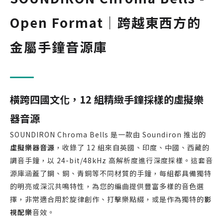
Open Format｜跨越東西方的
金屬手鐘音源庫
橫跨四國文化，12 組精緻手鐘採樣的虛擬樂
器音源
SOUNDIRON Chroma Bells 是一款由 Soundiron 推出的
虛擬樂器音源
，收錄了 12 組來自英國、印度、中國、西藏的
調音手鐘，以 24-bit/48kHz 高解析度進行深度採樣。這套音
源庫涵蓋了鋼、銅、青銅等不同材質的手鐘，每組都具備獨特
的明亮或深沉共鳴特性，為您的編曲提供豐富多樣的音色選
擇，非常適合用於旋律創作、打擊樂點綴，或是作為獨特的
影
視配樂
音效。