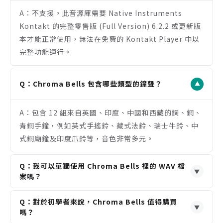
行聲音設計。
A：不支援。此音源庫需要 Native Instruments
音源為開放格式，WAV 檔案可直接用於其他軟體或取
Kontakt 的完整零售版 (Full Version) 6.2.2 或更新版
樣機。
本才能正常使用，無法在免費的 Kontakt Player 中以
注意事項
完整功能運行。
需要完整版 Kontakt 6.2.2 或以上版本，不支援免費
Kontakt Player。
安裝容量達 9.8 GB，需要預留足夠的硬碟空間。
Q：Chroma Bells 包含哪些類型的鐘聲？
▼
音源為數位下載形式，需要穩定的寬頻網路連線進行
下載。
A：包含 12 組來自英國、印度、中國和西藏的鋼、銅、
青銅手鐘，例如英式手搖鈴、藏式法鈴、瑞士牛鈴、中
式銅廟鐘及印度爪鈴等，音色非常多元。
Q：我可以單獨使用 Chroma Bells 裡的 WAV 檔
▼
案嗎？
A：可以。此音源庫為標準開放格式 (Open
Q：對於初學者來說，Chroma Bells 值得購買
Format)，所有樣本目錄都未加密，您可以直接在其他
▼
嗎？
支援 WAV 格式的軟體、取樣機或合成器中使用這些音