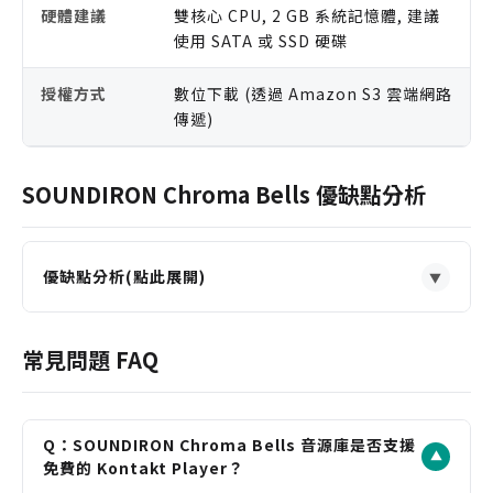
硬體建議
雙核心 CPU, 2 GB 系統記憶體, 建議
使用 SATA 或 SSD 硬碟
授權方式
數位下載 (透過 Amazon S3 雲端網路
傳遞)
SOUNDIRON Chroma Bells 優缺點分析
優缺點分析(點此展開)
▼
優點
收錄橫跨多國文化的 12 組手鐘，音色獨特且極具辨
常見問題 FAQ
識度。
提供三組獨立麥克風位置（近場、空間、復古罐
頭），混音彈性極高。
Q：SOUNDIRON Chroma Bells 音源庫是否支援
▼
內建強大的 LFO、琶音器與效果器機架，方便快速進
免費的 Kontakt Player？