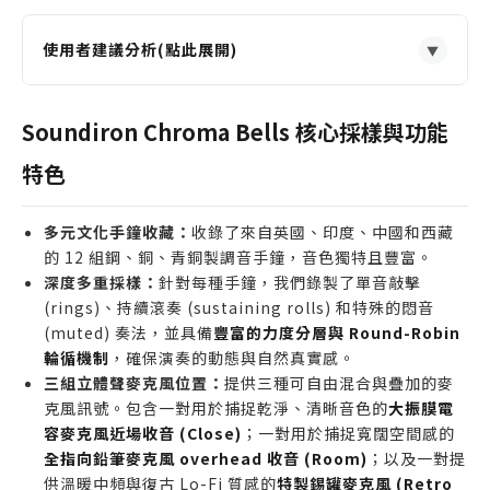
使用者建議分析(點此展開)
▼
適合誰購買
尋找具有異國情調與文化色彩打擊樂器的配樂家與製
Soundiron Chroma Bells 核心採樣與功能
作人。
特色
需要為冥想、瑜珈或心靈療癒音樂增添清脆、悠遠鐘
聲的創作者。
多元文化手鐘收藏：
收錄了來自英國、印度、中國和西藏
遊戲音效設計師，需要為特定場景或道具製作高品質
的 12 組鋼、銅、青銅製調音手鐘，音色獨特且豐富。
的真實金屬敲擊聲。
深度多重採樣：
針對每種手鐘，我們錄製了單音敲擊
誰不適合購買
(rings)、持續滾奏 (sustaining rolls) 和特殊的悶音
(muted) 奏法，並具備
只需要基本合成器鐘聲，對真實樂器細節與多麥克風
豐富的力度分層與 Round-Robin
輪循機制
，確保演奏的動態與自然真實感。
位置無特別需求的用戶。
三組立體聲麥克風位置：
提供三種可自由混合與疊加的麥
硬碟空間極度有限，無法安裝近 10 GB 音源庫的使用
克風訊號。包含一對用於捕捉乾淨、清晰音色的
大振膜電
者。
容麥克風近場收音 (Close)
；一對用於捕捉寬闊空間感的
未使用 Native Instruments Kontakt (Full
全指向鉛筆麥克風 overhead 收音 (Room)
；以及一對提
version)，僅有免費 Kontakt Player 的音樂人。
供溫暖中頻與復古 Lo-Fi 質感的
特製錫罐麥克風 (Retro