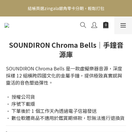
新會員送500！滿額最高回饋2000，刷卡最高12期零利率，馬上了
結帳頁選zingala銀角零卡分期，輕鬆打包
解👉
新會員送500！滿額最高回饋2000，刷卡最高12期零利率，馬上了
解👉
SOUNDIRON Chroma Bells｜手鐘音
源庫
SOUNDIRON Chroma Bells 是一款虛擬樂器音源，深度
採樣 12 組橫跨四國文化的金屬手鐘，提供極致真實感與
靈活的音色塑造彈性。
• 授權公司貨
• 序號下載版
• 下單後於 1 個工作天內透過電子信箱發送
• 數位軟體商品不適用於鑑賞期條款，恕無法進行退換貨