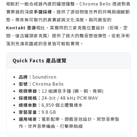
相較於一般合成器內建的罐頭鐘聲，Chroma Bells 透過對真
實樂器的深度
手鐘採樣
，提供了源自物理世界的共鳴與細膩動
態，帶來無可取代的真實感與文化深度。與同類型的
Kontakt 音源
相比，其獨特的三麥克風位置設計（近場、空
間、復古罐頭麥克風）提供了極大的聲音塑造彈性，從乾淨俐
落到充滿氛圍感的音景皆可輕鬆實現。
Quick Facts 產品速覽
品牌：
Soundiron
型號：
Chroma Bells
收錄樂器：
12 組調音手鐘 (鋼、銅、青銅)
採樣規格：
24-bit / 48 kHz PCM WAV
總樣本數：
6,959 個立體聲樣本
安裝容量：
9.8 GB
適用場景：
電影配樂、遊戲音效設計、冥想音樂製
作、世界音樂編曲、打擊樂點綴