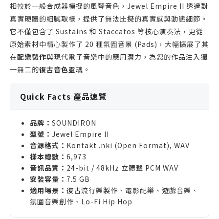
相較於一般合成器模擬的風琴音色，Jewel Empire II 透過對
真實硬體的細膩取樣，提供了無法比擬的真實感與動態細節。
它不僅包含了 Sustains 和 Staccatos 等核心演奏法，更從
原始素材中精心製作了 20 種氛圍音景 (Pads)，大幅擴展了其
在
配樂製作
與現代電子音樂中的應用潛力，為您的作品注入獨
一無二的
復古音色
靈魂。
Quick Facts 產品速覽
品牌：
SOUNDIRON
型號：
Jewel Empire II
音源格式：
Kontakt .nki (Open Format), WAV
樣本總數：
6,973
音訊品質：
24-bit / 48kHz 立體聲 PCM WAV
安裝容量：
7.5 GB
適用場景：
復古流行樂製作、電影配樂、遊戲音樂、
氛圍音樂創作、Lo-Fi Hip Hop