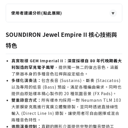
使用者建議分析(點此展開)
▼
適合誰購買
尋找 80-90 年代特殊復古風琴音色，想為作品增添獨
SOUNDIRON Jewel Empire II 核心技術與
特懷舊質感的音樂製作人。
特色
需要為電影、影集或遊戲配樂增添溫暖、類比氛圍的
專業配樂家。
真實取樣 GEM Imperial II：
深度採樣自 80 年代晚期義大
希望在 Kontakt 中擁有高度可調變性與完整效果器
利製造的罕見電子風琴
，提供獨一無二的復古音色，涵蓋
鏈，進行聲音設計的電子音樂創作者。
了樂器本身的多種音色拉桿與設定組合。
誰不適合購買
多樣化演奏法：
包含長音 (Sustains)、斷奏 (Staccatos)
以及專用的低音 (Bass) 預設，滿足各種編曲需求。同時也
僅使用免費版 Kontakt Player 的用戶，因本音源庫
提供由原始樣本精心製作的 20 種氛圍音景 (FX Pads)。
需要完整版 Kontakt 才能運行。
雙重錄音方式：
所有樣本均採用一對 Neumann TLM 103
主要尋找現代、明亮數位合成器音色，而非類比復古
大振膜麥克風進行寬廣立體聲錄製，並同時透過直接線性
風琴質感的製作人。
輸入 (Direct Line In) 錄製，讓使用者可自由選擇或混合
電腦硬碟空間極度有限，無法容納 7.5 GB 音源庫安
兩種音色特性。
裝容量的使用者。
進階演奏控制：
直觀的圖形介面提供完整的聲音塑造工