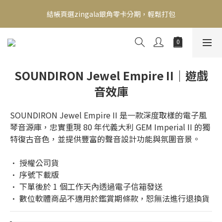
新會員送500！滿額最高回饋2000，刷卡最高12期零利率，馬上了
結帳頁選zingala銀角零卡分期，輕鬆打包
解👉
新會員送500！滿額最高回饋2000，刷卡最高12期零利率，馬上了
解👉
SOUNDIRON Jewel Empire II｜遊戲
音效庫
SOUNDIRON Jewel Empire II 是一款深度取樣的電子風
琴音源庫，忠實重現 80 年代義大利 GEM Imperial II 的獨
特復古音色，並提供豐富的聲音設計功能與氛圍音景。
• 授權公司貨
• 序號下載版
• 下單後於 1 個工作天內透過電子信箱發送
• 數位軟體商品不適用於鑑賞期條款，恕無法進行退換貨