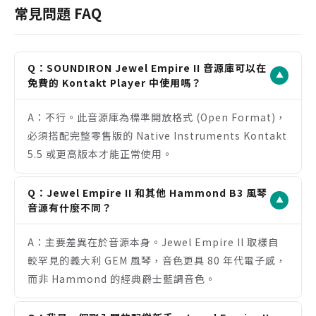
高度還原了罕見的義大利 GEM Imperial II 電子風
常見問題 FAQ
琴，音色獨特且富有時代感。
內建豐富的調變工具與完整效果器鏈，提供極高的聲
音設計自由度。
Q：SOUNDIRON Jewel Empire II 音源庫可以在
▼
除了主音色外，額外提供 20 種由原始樣本製作的氛
免費的 Kontakt Player 中使用嗎？
圍音色 (Ambience)，增加實用性。
A：不行。此音源庫為標準開放格式 (Open Format)，
WAV 樣本未鎖定，可在其他 DAW 或取樣器中靈活運
必須搭配完整零售版的 Native Instruments Kontakt
用。
5.5 或更高版本才能正常使用。
注意事項
需要完整版 Native Instruments Kontakt 5.5 或
Q：Jewel Empire II 和其他 Hammond B3 風琴
更高版本，不支援免費的 Kontakt Player。
▼
音源有什麼不同？
7.5 GB 的安裝容量對於儲存空間較小的用戶可能是一
個考量。
A：主要差異在於音源本身。Jewel Empire II 取樣自
音色特性偏向復古與類比，若需要的是現代數位音色
較罕見的義大利 GEM 風琴，音色更具 80 年代電子感，
則可能不適合。
而非 Hammond 的經典爵士藍調音色。