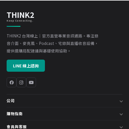
THINK2
Keep Connecting.
THINK2 台灣線上｜官方直營專業音訊通路。專注錄
音介面、麥克風、Podcast、宅錄與直播收音設備，
提供選購搭配建議與基礎使用協助。
LINE 線上諮詢
公司
關於我們
購物指南
企業採購／系統方案
配送說明
會員與客服