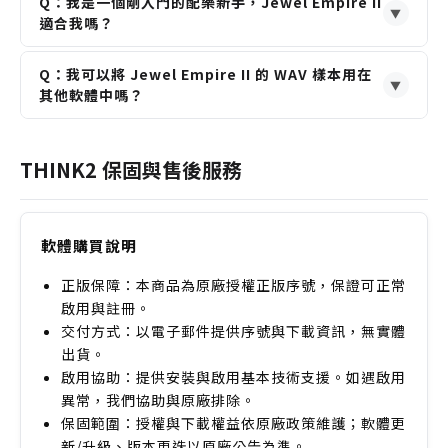
Q：我是一個剛入門的配樂新手，Jewel Empire II
▼
適合我嗎？
A：如果您的創作風格需要復古或懷舊氛圍，它非常適
Q：我可以將 Jewel Empire II 的 WAV 樣本用在
合。其直觀的介面與豐富的預設，能讓新手快速上手並
▼
其他軟體中嗎？
獲得獨特的音色。
A：可以。此音源庫的 WAV 樣本是未鎖定的，您可以直
接將它們導入到任何相容 WAV 格式的 DAW 或取樣器
THINK2 保固與售後服務
中使用，增加了使用的靈活性。
軟體購買說明
正版保障：本商品為原廠授權正版序號，保證可正常
啟用與註冊。
交付方式：以電子郵件提供序號與下載資訊，無實體
出貨。
啟用協助：提供安裝與啟用基本技術支援。如遇啟用
異常，我們協助與原廠排除。
保固範圍：授權與下載權益依原廠政策維護；軟體更
新/升級、版本更迭以原廠公告為準。