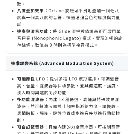
數。
八度疊加效果：
Octave 旋鈕可平滑地疊加一個低八
度與一個高八度的音符，快速增強音色的厚度與力量
感。
連奏與滑音功能：
將 Glide 滑桿數值調高即可啟用單
音連奏 (Monophonic Legato) 模式，實現流暢的旋
律線條；數值為 0 時則為標準複音模式。
進階調變系統 (Advanced Modulation System)
可適應性 LFO：
提供多種 LFO 波形選擇，可調變音
高、音量、濾波器等目標參數，並具備速度、強度、
淡入時間與速度同步功能。
多功能濾波器：
內建 13 種低通、高通與特殊效果濾
波器，並可將濾波器截止頻率指派給力度、調變輪、
表情踏板、觸後、鍵盤位置或步進音序器進行動態控
制。
可自訂琶音器：
具備內建的力度音序器，可控制琶音
方向、音符時值、搖擺感 (Swing)、隨機性與持續時