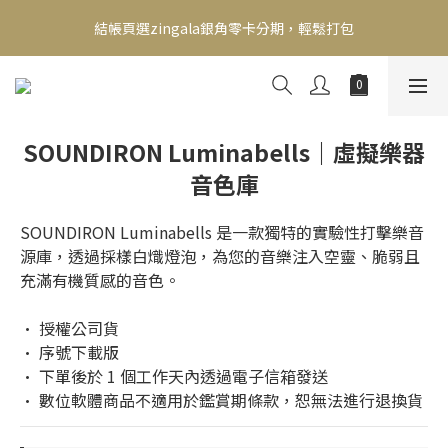
新會員送500！滿額最高回饋2000，刷卡最高12期零利率，馬上了
結帳頁選zingala銀角零卡分期，輕鬆打包
解👉
新會員送500！滿額最高回饋2000，刷卡最高12期零利率，馬上了
解👉
SOUNDIRON Luminabells｜虛擬樂器
音色庫
SOUNDIRON Luminabells 是一款獨特的實驗性打擊樂音
源庫，透過採樣白熾燈泡，為您的音樂注入空靈、脆弱且
充滿有機質感的音色。
• 授權公司貨
• 序號下載版
• 下單後於 1 個工作天內透過電子信箱發送
• 數位軟體商品不適用於鑑賞期條款，恕無法進行退換貨