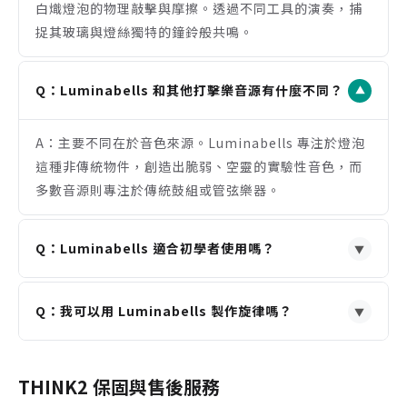
白熾燈泡的物理敲擊與摩擦。透過不同工具的演奏，捕
與真實感，適合追求特殊風格的製作人。
捉其玻璃與燈絲獨特的鐘鈴般共鳴。
注意事項
需要 Native Instruments Kontakt 5.5 或更高版
本的完整版，不支援免費的 Kontakt Player。
Q：Luminabells 和其他打擊樂音源有什麼不同？
▼
音色風格特殊，不適用於需要傳統鼓組或管弦樂器音
色的音樂類型。
A：主要不同在於音色來源。Luminabells 專注於燈泡
音源包含刻意保留的低頻與高頻噪訊，可能不適合追
這種非傳統物件，創造出脆弱、空靈的實驗性音色，而
求極致純淨音質的製作需求。
多數音源則專注於傳統鼓組或管弦樂器。
Q：Luminabells 適合初學者使用嗎？
▼
A：是的，它非常適合。除了提供開箱即用的預設音色
Q：我可以用 Luminabells 製作旋律嗎？
外，其直觀的 Kontakt 介面也讓初學者能輕鬆調整聲
▼
音，探索獨特的音效設計，無需深奧的合成知識。
A：可以。此音源庫包含經過調音的「Tuned」打擊樂
patch，可像一般樂器一樣演奏旋律。此外，內建的音
THINK2 保固與售後服務
階鎖定功能也能輔助旋律創作。