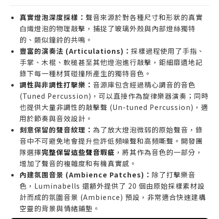
師，需要為畫面增添神秘或脆弱感。
氛圍音樂 (Ambient Music) 創作者，需要空靈、細
真實燈泡深度採樣：
聲音來源於對各種尺寸和形狀的真實
膩的質地來鋪陳情緒與背景音景。
白熾燈泡的物理敲擊，捕捉了玻璃外殼與內部燈絲獨特
電子音樂製作人，希望在數位音色中加入有機、具呼
的、類似鐘鈴的共鳴。
豐富的演奏法 (Articulations)：
吸感的打擊樂元素以增加作品層次。
採樣過程使用了手指、
手掌、木棍、軟槌甚至其他燈泡進行敲擊，鉅細靡遺地記
誰不適合購買
錄下每一種材質碰撞所產生的獨特音色。
僅需要傳統鼓組或管弦樂打擊樂來進行主流音樂編曲
調性與非調性打擊樂：
音源庫包含經過精心調音的音色
的製作人。
(Tuned Percussion)，可以直接作為旋律樂器演奏；同時
未使用 Native Instruments Kontakt 完整版的音
也提供大量非調性的敲擊聲 (Un-tuned Percussion)，適
用於節奏與音效設計。
樂創作者（本音源不支援免費 Player 版本）。
刻意保留的聲音紋理：
為了放大燈泡微弱的原始聲音，錄
追求極致乾淨、無任何噪訊底噪的聲音潔癖使用者
音中不可避免地會提升些許低頻噪聲和高頻嘶聲。開發團
（本音源刻意保留原始底噪作為特色）。
隊選擇
完整保留這些聲音瑕疵
，將其作為音色的一部分，
增加了聲音的複雜度和有機真實感。
內建氛圍音景 (Ambience Patches)：
除了打擊樂音
色，Luminabells 還額外提供了 20 個由原始採樣素材設
計而成的氛圍音景 (Ambience) 預設，非常適合快速建構
空靈的背景與情緒鋪墊。