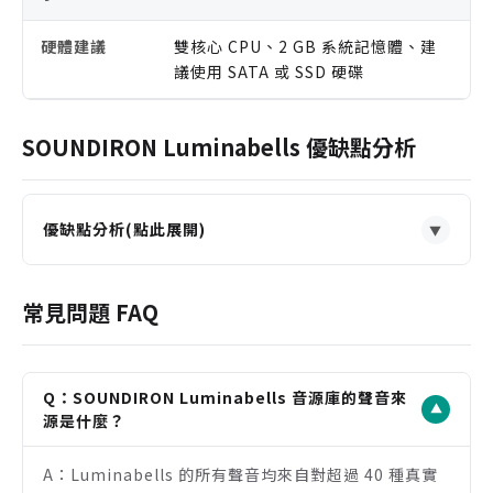
硬體建議
雙核心 CPU、2 GB 系統記憶體、建
議使用 SATA 或 SSD 硬碟
SOUNDIRON Luminabells 優缺點分析
優缺點分析(點此展開)
▼
優點
音色極具獨創性，源自真實燈泡採樣，能為作品帶來
常見問題 FAQ
無法複製的脆弱與空靈感。
內建強大的 Kontakt 引擎，提供 LFO、濾波器、琶
音器和模組化效果器等深度調變功能。
Q：SOUNDIRON Luminabells 音源庫的聲音來
▼
包含調性與非調性打擊樂，以及 20 種氛圍音景，適
源是什麼？
用於節奏、旋律和背景音效設計。
A：Luminabells 的所有聲音均來自對超過 40 種真實
刻意保留的錄音瑕疵（底噪）增加了聲音的有機質地