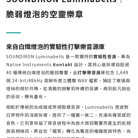
脆弱燈泡的空靈樂章
來自白熾燈泡的實驗性打擊樂音源庫
SOUNDIRON Luminabells 是一款獨特的
實驗性音源
，專為
Native Instruments
Kontakt
設計，其核心是採樣自超過
40 種傳統白熾燈泡的脆弱聲響。此
打擊樂音源
庫包含 1,649
個 24-bit/48kHz 高解析度立體聲 WAV 檔案，捕捉了玻璃與
燈絲的微妙共鳴，從清脆的敲擊到持續的音調，再到超凡脫俗
的音效，應有盡有。
相較於傳統的合成器或常規取樣音源，Luminabells 透過對
日常物件的深度採樣，提供了一種獨一無二、充滿有機質感的
音色。它刻意保留了錄音過程中為放大微弱聲響而產生的低頻
與高頻噪訊，將這些「雜質」轉化為聲音的複雜度與特色，為