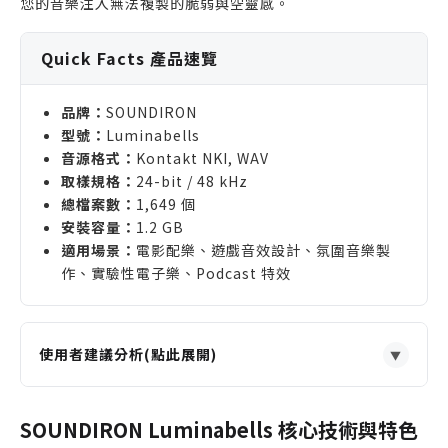
您的音樂注入無法複製的脆弱與空靈感。
Quick Facts 產品速覽
品牌：
SOUNDIRON
型號：
Luminabells
音源格式：
Kontakt NKI, WAV
取樣規格：
24-bit / 48 kHz
總檔案數：
1,649 個
安裝容量：
1.2 GB
適用場景：
電影配樂、遊戲音效設計、氛圍音樂製
作、實驗性電子樂、Podcast 特效
使用者建議分析(點此展開)
▼
適合誰購買
尋找獨特、非傳統音色的電影配樂師或遊戲音效設計
SOUNDIRON Luminabells 核心技術與特色