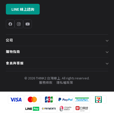
LINE 線上諮詢
公司
關於我們
購物指南
企業採購／系統方案
配送說明
會員與客服
預約諮詢
退換貨政策
會員中心
部落格
發票說明
© 2026 THINK2 台灣線上. All rights reserved.
訂單查詢
服務條款
隱私權政策
購物金與會員點數
聯絡我們
常見問題