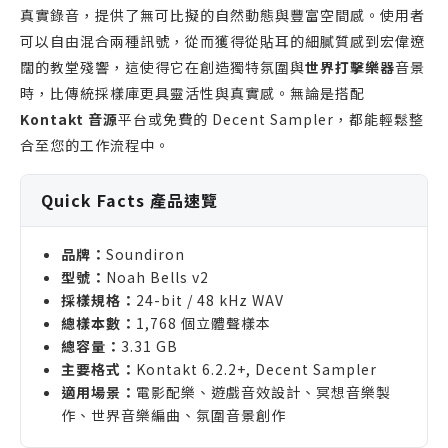
真實錄音，提供了無可比擬的自然動態與豐富空間感。使用者
可以自由混合兩種訊號，從而獲得從貼耳的細膩質感到宏偉遼
闊的教堂殘響，這使得它在創造獨特氛圍與
世界打擊樂器
音景
時，比傳統採樣庫更具靈活性與真實感。無論是搭配
Kontakt 音源
平台或免費的 Decent Sampler，都能輕鬆整
合至您的工作流程中。
Quick Facts 產品速覽
品牌：
Soundiron
型號：
Noah Bells v2
採樣規格：
24-bit / 48 kHz WAV
總樣本數：
1,768 個立體聲樣本
總容量：
3.31 GB
主要格式：
Kontakt 6.2.2+, Decent Sampler
適用場景：
電影配樂、遊戲音效設計、冥想音樂製
作、世界音樂編曲、氛圍音景創作