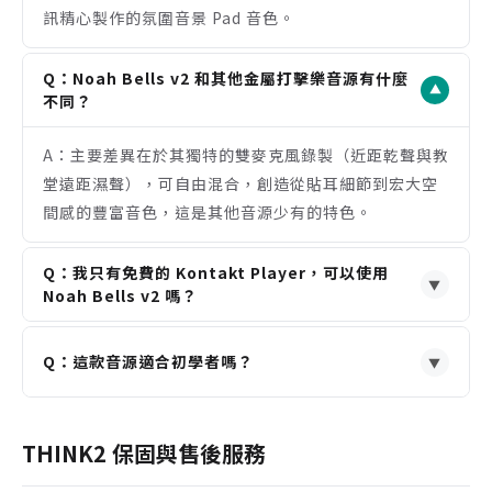
訊精心製作的氛圍音景 Pad 音色。
附帶 34 種高品質的氛圍 Pad 音色，擴展了音源的應
用範圍。
Q：Noah Bells v2 和其他金屬打擊樂音源有什麼
注意事項
▼
不同？
需要完整版 Kontakt 6.2.2 或更高版本，不支援免費
的 Kontakt Player。
A：主要差異在於其獨特的雙麥克風錄製（近距乾聲與教
音色特性強烈，主要適用於特定風格的配樂或世界音
堂遠距濕聲），可自由混合，創造從貼耳細節到宏大空
樂，通用性較低。
間感的豐富音色，這是其他音源少有的特色。
安裝需要 3.31 GB 硬碟空間，請確保有足夠儲存容
量。
Q：我只有免費的 Kontakt Player，可以使用
▼
Noah Bells v2 嗎？
A：不可以。此音源需要 Native Instruments
Q：這款音源適合初學者嗎？
Kontakt 的完整零售版（6.2.2 或更高版本）。但您也
▼
可以選擇使用免費的 Decent Sampler 插件來載入
A：適合。它的介面直觀，預設音色即可直接使用。進
它。
階用戶也可利用內建的效果器與調變功能進行深度聲音
THINK2 保固與售後服務
設計，對各水平使用者都很友好。