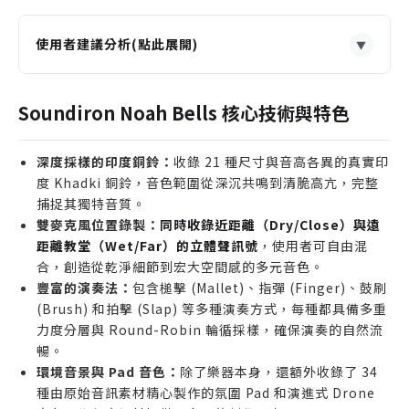
使用者建議分析(點此展開)
▼
適合誰購買
電影配樂師尋找具有異國情調、神秘氛圍的打擊樂器
Soundiron Noah Bells 核心技術與特色
音色。
遊戲音效設計師需要為古代場景或魔法效果製作獨特
深度採樣的印度銅鈴：
收錄 21 種尺寸與音高各異的真實印
的金屬敲擊聲。
度 Khadki 銅鈴，音色範圍從深沉共鳴到清脆高亢，完整
世界音樂製作人希望在編曲中加入真實、富有質感的
捕捉其獨特音質。
雙麥克風位置錄製：
印度傳統樂器。
同時收錄近距離（Dry/Close）與遠
距離教堂（Wet/Far）的立體聲訊號
，使用者可自由混
氛圍音樂或冥想音樂創作者，需要深沉、具有共鳴的
合，創造從乾淨細節到宏大空間感的多元音色。
長延音音色。
豐富的演奏法：
包含槌擊 (Mallet)、指彈 (Finger)、鼓刷
誰不適合購買
(Brush) 和拍擊 (Slap) 等多種演奏方式，每種都具備多重
僅使用免費 Kontakt Player 的用戶（本音源需要完
力度分層與 Round-Robin 輪循採樣，確保演奏的自然流
暢。
整版 Kontakt）。
環境音景與 Pad 音色：
除了樂器本身，還額外收錄了 34
主要製作現代流行樂或電子舞曲，不需要民族樂器音
種由原始音訊素材精心製作的氛圍 Pad 和演進式 Drone
色的音樂人。