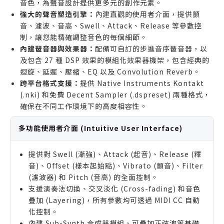
音色，為聲音設計提供更多元的創作元素。
電腦硬碟空間極度有限，無法安裝超過 3GB 音源的
強大的聲音塑造引擎：
內建直觀的使用者介面，提供顫
使用者。
音、濾波、音高、Swell、Attack、Release 等參數控
制，讓您能精確調整音色的每個細節。
內建琶音器與效果器：
配備可自訂的步進音序琶音器，以
及包含 27 種 DSP 效果的模組化效果器機架，包含經典的
迴旋、延遲、壓縮、EQ 以及 Convolution Reverb。
跨平台格式支援：
提供 Native Instruments Kontakt
(.nki) 和免費 Decent Sampler (.dspreset) 兩種格式，
確保在不同工作環境下的高度相容性。
多功能使用者介面 (Intuitive User Interface)
提供對 Swell (漸強)、Attack (起音)、Release (釋
音)、Offset (樣本起始點)、Vibrato (顫音)、Filter
(濾波器) 和 Pitch (音高) 的全面控制。
支援演奏法切換、交叉淡化 (Cross-fading) 和音色
疊加 (Layering)，所有參數均可透過 MIDI CC 自動
化控制。
內建 Sub-Synth 合成器模組，可疊加正弦波等基礎