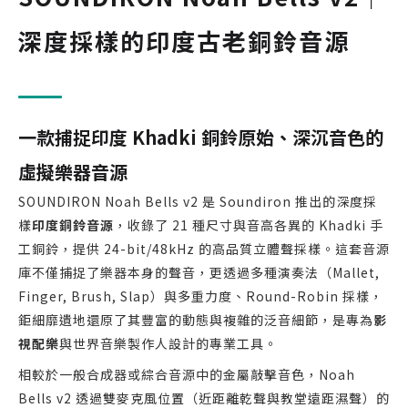
深度採樣的印度古老銅鈴音源
一款捕捉印度 Khadki 銅鈴原始、深沉音色的
虛擬樂器音源
SOUNDIRON Noah Bells v2 是 Soundiron 推出的深度採
樣
印度銅鈴音源
，收錄了 21 種尺寸與音高各異的 Khadki 手
工銅鈴，提供 24-bit/48kHz 的高品質立體聲採樣。這套音源
庫不僅捕捉了樂器本身的聲音，更透過多種演奏法（Mallet,
Finger, Brush, Slap）與多重力度、Round-Robin 採樣，
鉅細靡遺地還原了其豐富的動態與複雜的泛音細節，是專為
影
視配樂
與世界音樂製作人設計的專業工具。
相較於一般合成器或綜合音源中的金屬敲擊音色，Noah
Bells v2 透過雙麥克風位置（近距離乾聲與教堂遠距濕聲）的