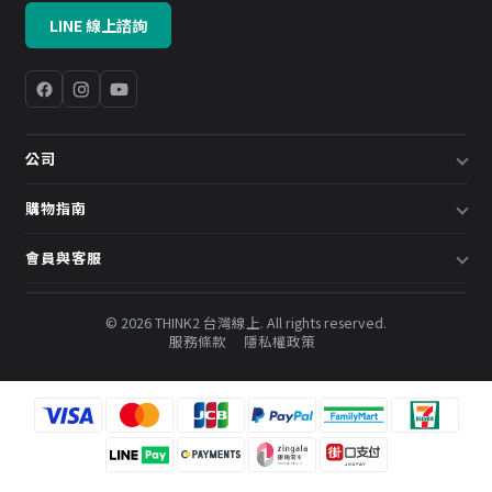
LINE 線上諮詢
公司
關於我們
購物指南
企業採購／系統方案
配送說明
會員與客服
預約諮詢
退換貨政策
會員中心
部落格
發票說明
© 2026 THINK2 台灣線上. All rights reserved.
訂單查詢
服務條款
隱私權政策
購物金與會員點數
聯絡我們
常見問題