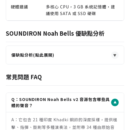
硬體建議
多核心 CPU，3 GB 系統記憶體，建
議使用 SATA 或 SSD 硬碟
SOUNDIRON Noah Bells 優缺點分析
優缺點分析(點此展開)
▼
優點
雙麥克風位置（近/遠）錄音，提供極大的聲音塑造彈
常見問題 FAQ
性與空間感。
涵蓋多種演奏法（槌、指、刷、拍），動態與真實感
極佳。
Q：SOUNDIRON Noah Bells v2 音源包含哪些具
▼
內建強大的效果器與琶音器，適合快速創造複雜的音
體的聲音？
景與節奏。
A：它包含 21 種印度 Khadki 銅鈴的深度採樣，提供槌
同時支援完整版 Kontakt 與免費的 Decent
擊、指彈、鼓刷等多種演奏法，並附帶 34 種由原始音
Sampler 平台，具備良好相容性。