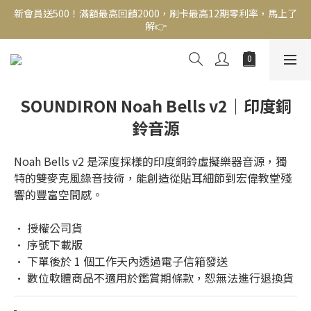
新會員送500！滿額最高回饋2000，刷卡最高12期零利率，馬上了
新會員送500！滿額最高回饋2000，刷卡最高12期零利率，馬上了
解👉
解👉
結帳頁選zingala銀角零卡分期，輕鬆打包
新會員送500！滿額最高回饋2000，刷卡最高12期零利率，馬上了
SOUNDIRON Noah Bells v2｜印度銅
解👉
鈴音源
Noah Bells v2 是深度採樣的印度銅鈴虛擬樂器音源，獨
特的雙麥克風錄音技術，能創造從貼耳細節到宏偉教堂殘
響的豐富空間感。
• 授權公司貨
• 序號下載版
• 下單後於 1 個工作天內透過電子信箱發送
• 數位軟體商品不適用於鑑賞期條款，恕無法進行退換貨