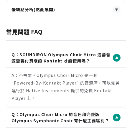
優缺點分析(點此展開)
▼
優點
以極親民的價格即可獲得 63 人大型交響合唱團的核
常見問題 FAQ
心音色。
音色庫輕巧 (448 MB)，載入速度快，對系統資源佔
用極低。
Q：SOUNDIRON Olympus Choir Micro 這套音
▼
相容免費的 Kontakt Player，無需額外購買完整版
源需要付費版的 Kontakt 才能使用嗎？
Kontakt。
A：不需要。Olympus Choir Micro 是一套
內建實用的速度同步聖歌樂句與效果器，能快速應用
"Powered-By-Kontakt Player" 的音源庫，可以完美
於創作。
運行於 Native Instruments 提供的免費 Kontakt
注意事項
Player 上。
發音法種類有限，不包含複雜的單字或音節建構功
能。
Q：Olympus Choir Micro 的音色和完整版
需要透過 Native Instruments Native Access 進
▼
Olympus Symphonic Choir 有什麼主要區別？
行線上安裝與啟用。
產品為數位下載版，不提供實體盒裝。