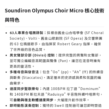
適合誰購買
剛入門配樂製作，需要一套高品質但價格實惠的合唱
Soundiron Olympus Choir Micro 核心技術
團音源的學生或新手。
與特色
專業作曲家在尋找一套能快速載入、CPU 負擔低的合
唱團音色，用於快速編寫草稿 (sketching)。
63人專業合唱團錄製：
採樣自舊金山合唱學會 (SF Choral
獨立遊戲開發者或 YouTuber，需要為其專案添加宏
Society)、Volti、舊金山歌劇院 (SF Opera) 及交響樂團
偉的合唱元素，但預算有限。
的 63 位精選歌手，由指揮家 Robert Geary 指揮，確保
誰不適合購買
了世界級的音色品質。
男女聲部分部 (Divisi) 控制：
需要極致細膩發音控制（如單字音節編輯）的專業影
提供完整的男聲和女聲部，
並可獨立編輯音高範圍與聲像 (Pan)，讓您在混音時擁有
視配樂作曲家。
更高的靈活性。
已經擁有完整版 Olympus Symphonic Choir 或其
多種母音與發音法：
包含 "Oo" (pp)、"Ah" (ff) 的持續音
他同等級大型合唱團音源庫的用戶。
與斷奏 (Staccatos)，滿足基本的史詩感與柔和氛圍的編
完全不使用 Native Instruments Kontakt Player
曲需求。
或 Kontakt 的音樂製作人。
速度同步聖歌樂句：
內建 100BPM 拉丁語 "Dominum"
和 140BPM 斯拉夫語 "Raduisya" 半音階持續吟唱樂句，
可
自動與宿主軟體速度同步
，大幅提升創作效率。
即時動態演奏控制：
獨特的 Swell 控制器可讓您即時塑造