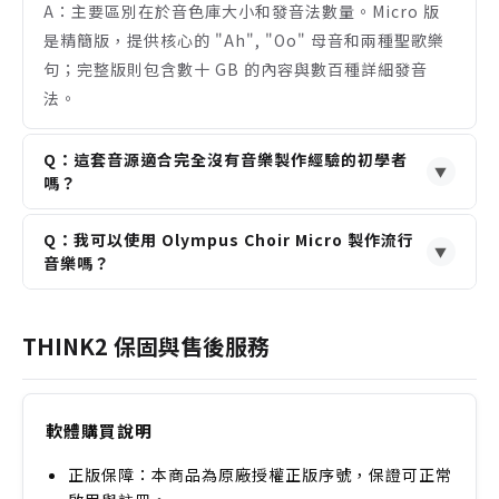
A：主要區別在於音色庫大小和發音法數量。Micro 版
是精簡版，提供核心的 "Ah", "Oo" 母音和兩種聖歌樂
句；完整版則包含數十 GB 的內容與數百種詳細發音
法。
Q：這套音源適合完全沒有音樂製作經驗的初學者
▼
嗎？
A：非常適合。它的介面直觀，預設音色品質很高，無
Q：我可以使用 Olympus Choir Micro 製作流行
需複雜設定即可獲得宏偉的合唱效果，是初學者體驗專
▼
音樂嗎？
業級音源的絕佳選擇。
A：可以。除了電影配樂，它的 "Oo" 和 "Ah" 持續音
也非常適合用來為流行歌曲、電子音樂或氛圍音樂添加
THINK2 保固與售後服務
豐富的人聲和聲背景層次。
軟體購買說明
正版保障：本商品為原廠授權正版序號，保證可正常