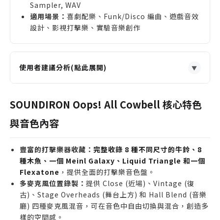
Sampler, WAV
適用場景：
喜劇配樂、Funk/Disco 編曲、遊戲音效
設計、影視打擊樂、實驗音樂創作
使用者建議分析(點此展開)
▼
適合誰購買
需要為喜劇或卡通配樂增添趣味性打擊樂，尋找獨特
SOUNDIRON Oops! All Cowbell 核心特色
音色的影視配樂師。
與音色內容
尋找高品質牛鈴與木魚音色，用於 Funk、拉丁或復
古風格音樂的編曲家與製作人。
豐富的打擊樂器收藏：
完整收錄 8 種不同尺寸的牛鈴、8
希望透過多麥克風位置與合成 Pad 音色，進行聲音設
種木魚、一個 Meinl Galaxy、Liquid Triangle 和一個
計與實驗音樂創作的聲音設計師。
Flexatone
，提供全面的打擊樂音色盤。
誰不適合購買
多麥克風位置錄製：
提供 Close (近場)、Vintage (復
古)、Stage Overheads (舞台上方) 和 Hall Blend (音樂
僅需要基本 GM 打擊樂組，不需要如此深入牛鈴音色
廳) 四種麥克風混音，可在音色中自由切換與混合，創造多
的使用者。
樣的空間感。