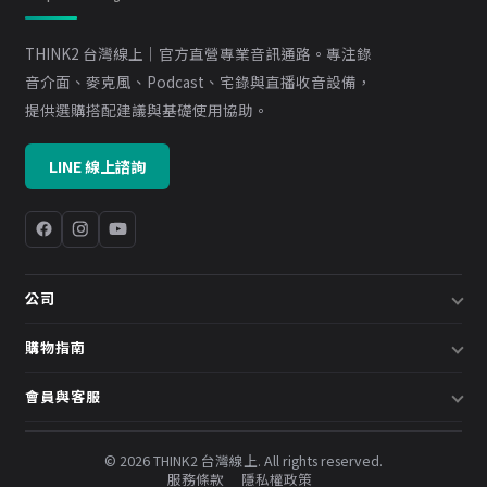
THINK2 台灣線上｜官方直營專業音訊通路。專注錄
音介面、麥克風、Podcast、宅錄與直播收音設備，
提供選購搭配建議與基礎使用協助。
LINE 線上諮詢
公司
關於我們
購物指南
企業採購／系統方案
配送說明
會員與客服
預約諮詢
退換貨政策
會員中心
部落格
發票說明
© 2026 THINK2 台灣線上. All rights reserved.
訂單查詢
服務條款
隱私權政策