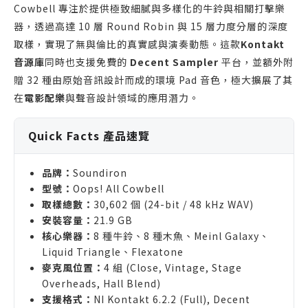
Cowbell 專注於提供極致細膩與多樣化的牛鈴與相關打擊樂
器，透過高達 10 層 Round Robin 與 15 層力度分層的深度
取樣，實現了無與倫比的真實感與演奏動態。這款
Kontakt
音源庫
同時也支援免費的
Decent Sampler
平台，並額外附
贈 32 種由原始音訊設計而成的環境 Pad 音色，極大擴展了其
在
電影配樂
與聲音設計領域的應用潛力。
Quick Facts 產品速覽
品牌：
Soundiron
型號：
Oops! All Cowbell
取樣總數：
30,602 個 (24-bit / 48 kHz WAV)
安裝容量：
21.9 GB
核心樂器：
8 種牛鈴、8 種木魚、Meinl Galaxy、
Liquid Triangle、Flexatone
麥克風位置：
4 組 (Close, Vintage, Stage
Overheads, Hall Blend)
支援格式：
NI Kontakt 6.2.2 (Full), Decent