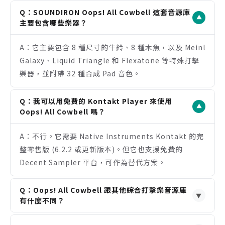
淨到寬闊空間感皆可。
Q：SOUNDIRON Oops! All Cowbell 這套音源庫
▼
附贈 32 種高品質的合成 Pad 音色，增加音源的應用
主要包含哪些樂器？
廣度與價值。
A：它主要包含 8 種尺寸的牛鈴、8 種木魚，以及 Meinl
同時支援 Kontakt (Full) 與免費的 Decent
Galaxy、Liquid Triangle 和 Flexatone 等特殊打擊
Sampler 平台，使用彈性高。
樂器，並附帶 32 種合成 Pad 音色。
注意事項
需要完整版 Kontakt 6.2.2 或以上版本，無法在免費
Q：我可以用免費的 Kontakt Player 來使用
Kontakt Player 中完整使用。
▼
Oops! All Cowbell 嗎？
安裝容量達 21.9 GB，對硬碟空間有限的用戶是個考
量。
A：不行。它需要 Native Instruments Kontakt 的完
音色主題性極強，若非經常需要此類打擊樂，可能使
整零售版 (6.2.2 或更新版本)。但它也支援免費的
用頻率不高。
Decent Sampler 平台，可作為替代方案。
Q：Oops! All Cowbell 跟其他綜合打擊樂音源庫
▼
有什麼不同？
A：主要差異在於專精程度。它專注於提供極致細膩的