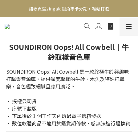
新會員送500！滿額最高回饋2000，刷卡最高12期零利率，馬上了
結帳頁選zingala銀角零卡分期，輕鬆打包
解👉
新會員送500！滿額最高回饋2000，刷卡最高12期零利率，馬上了
解👉
SOUNDIRON Oops! All Cowbell｜牛
鈴取樣音色庫
SOUNDIRON Oops! All Cowbell 是一款終極牛鈴與趣味
打擊樂音源庫，提供深度取樣的牛鈴、木魚及特殊打擊
樂，音色極致細膩且應用廣泛。
• 授權公司貨
• 序號下載版
• 下單後於 1 個工作天內透過電子信箱發送
• 數位軟體商品不適用於鑑賞期條款，恕無法進行退換貨