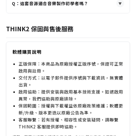
Q：這套音源適合音樂製作初學者嗎？
牛鈴與木魚音色，包含多麥克風位置與大量動態分層，
▼
細節遠超綜合音源庫中的單一樣本。
A：適合。它的介面直觀，預設音色品質很高，可直接
使用。對於想深入聲音設計的用戶，它也提供豐富的進
THINK2 保固與售後服務
階參數可供調整，適合各階段使用者。
軟體購買說明
正版保障：本商品為原廠授權正版序號，保證可正常
啟用與註冊。
交付方式：以電子郵件提供序號與下載資訊，無實體
出貨。
啟用協助：提供安裝與啟用基本技術支援。如遇啟用
異常，我們協助與原廠排除。
保固範圍：授權與下載權益依原廠政策維護；軟體更
新/升級、版本更迭以原廠公告為準。
客服聯繫：若有授權、相容性或安裝疑問，請聯繫
THINK2 客服提供即時協助。