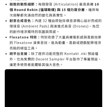
未使用 NI Kontakt (Full) 或 Decent Sampler，無
極致的動態細節：
每個發音 (Articulation) 最高具備
10
法載入其專用格式的音樂人。
個 Round Robin (循環取樣) 與 15 個力度分層
，確保每
硬碟空間極度有限，無法容納 21.9 GB 音源庫的用
次敲擊都充滿自然的變化與真實性。
戶。
創意合成音色：
內建 32 種由原始採樣音源精心設計而成的
環境音 (Ambient Pads) 與演進式長音 (Drones)，為您
的創作增添獨特的氛圍與質感。
Flexatone 特效：
特別收錄了大量具備電影感與喜劇效果
的 Flexatone 演奏音效，是為動畫、喜劇或遊戲配樂增添
亮點的絕佳工具。
跨平台支援：
除了提供功能完整的 Kontakt .nki 預設檔
外，也為免費的 Decent Sampler 平台製作了專屬預設，
讓更多使用者能體驗其強大音色。